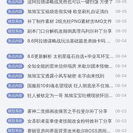
这阿拉德谋略战竟然也可以一键扫荡 方便了
08-05
热点内容
国
旭旭宝宝福袋造假实锤 欧皇刷礼自证清白
08-05
热点内容
国
补丁制作素材 2组光柱PNG素材含IMG文件
08-05
模型系统
国
副本门口分解机改颠倒真理乌列尔补丁分享
08-05
模型系统
外
8.6阿拉德谋略战玩法基础篇老弟抽卡吗 不花钱
08-04
热点内容
外
8.6更新解析 太初星蕴石自选+毕业耳环宝珠全拿法
08-04
热点内容
外
全知全能的雷米信仰塌房 米歇尔团本怪物图鉴故事一览
08-04
热点内容
外
旭旭宝宝透露小风车秘密 名字由来找到
08-04
热点内容
国
国服前10剑魂名望现状 狂人彻底坐不住旭旭宝宝无所畏惧
08-04
热点内容
外
狂人被钦定为一哥 旭旭宝宝吐槽现状怀旧服备受期待
08-04
热点内容
外
雾神二觉插画改痛苦之手拉斐尔补丁分享
08-03
模型系统
外
女圣职者蓝拳使者技能改金粉特效补丁分享
08-03
模型系统
外
赛丽亚房间界面背景改米歇尔BOSS房间补丁
08-03
模型系统
国