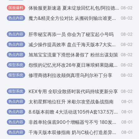
体验服更新速递 夏末绽放回忆礼包/阿拉德谋略战等
08-02
国服爆料
国
魔力&精灵全方位对比 从搬砖到输出谁更胜一筹
08-02
热点内容
外
肝帝秘宝再添一员 你会为了秘宝起小号吗
08-02
热点内容
外
减少操作提高效率 盘点千海天版本7大实用小技巧
08-02
热点内容
外
旭旭宝宝流量下滑想休暑假了 粉丝出谋划策
08-02
热点内容
外
怨恨的记忆光环改26年夏日琳琅鲜果隐藏光环补丁
08-02
模型系统
外
修理商德利拉改颠倒真理乌列尔补丁分享
08-02
模型系统
国
KEX专用 全职业散搭时装代码持续更新分享
08-02
模型系统
国
太初星辉地位狂升 米歇尔攻坚战备战指南
08-01
热点内容
国
8.6版本前瞻 4大活动送105件A套137.5万迷雾经验
08-01
热点内容
国
非酋单轮保底900个增幅器亏不亏 180发果味抽奖券试水
08-01
热点内容
国
千海天版本双修指南 奶与C核心打造差异及优先级对比
08-01
热点内容
国