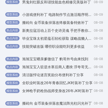
男鬼剑红眼反和谐技能血色精修完美版补丁
08-09
模型系统
外
小游戏便利补丁 电路制作节点激活顺序明显化
08-09
模型系统
外
搬砖向 金币装备掉落改终极装备特效补丁
08-09
模型系统
外
新奥拉寇活动上百个史诗灵魂 手把手教你怎么获取
08-08
热点内容
外
毕业宝珠太初星蕴石轻松获取 谋略战懒人版攻略
08-08
热点内容
国
技能突破改版 哪些职业能吃到更多收益
08-08
热点内容
外
旭旭宝宝晒亲爹微信了 豹哥外号由来找到
08-08
热点内容
外
旭旭宝宝入驻逆水寒后商人遭殃 浮夸哥无奈背锅
08-08
热点内容
外
清洁版悖论迷宫奖励分布便利补丁分享
08-08
模型系统
国
全职业时装改26年青春回忆JK时装补丁分享
08-08
模型系统
外
女神枪手奶枪协战师变身改26年JK时装补丁
08-08
模型系统
外
搬砖向 金币装备掉落改魔法阵光柱闪光补丁
08-08
模型系统
国