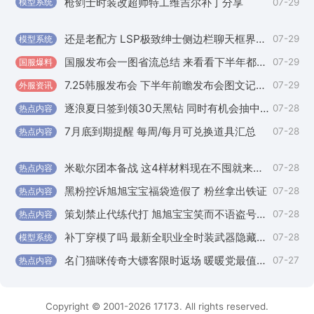
枪剑士时装改超帅特工维吉尔补丁分享
07-29
模型系统
外
还是老配方 LSP极致绅士侧边栏聊天框界面补丁
07-29
模型系统
外
国服发布会一图省流总结 来看看下半年都更新什么
07-29
国服爆料
国
7.25韩服发布会 下半年前瞻发布会图文记录汇总
07-29
外服资讯
国
逐浪夏日签到领30天黑钻 同时有机会抽中玲珑徽章自选
07-28
热点内容
国
7月底到期提醒 每周/每月可兑换道具汇总
07-28
热点内容
国
米歇尔团本备战 这4样材料现在不囤就来不及了
07-28
热点内容
外
黑粉控诉旭旭宝宝福袋造假了 粉丝拿出铁证
07-28
热点内容
国
策划禁止代练代打 旭旭宝宝笑而不语盗号风波需注意
07-28
热点内容
国
补丁穿模了吗 最新全职业全时装武器隐藏补丁
07-28
模型系统
外
名门猫咪传奇大镖客限时返场 暖暖党最值得入手外观推荐
07-27
热点内容
国
Copyright © 2001-2026 17173. All rights reserved.