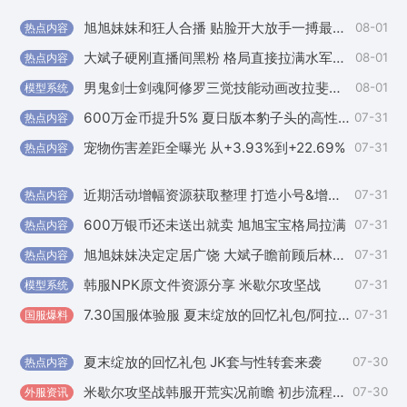
旭旭妹妹和狂人合播 贴脸开大放手一搏最后化身为福星
08-01
热点内容
国
大斌子硬刚直播间黑粉 格局直接拉满水军早已一地鸡毛
08-01
热点内容
国
男鬼剑士剑魂阿修罗三觉技能动画改拉斐尔补丁
08-01
模型系统
外
600万金币提升5% 夏日版本豹子头的高性价比提升盘点
07-31
热点内容
国
宠物伤害差距全曝光 从+3.93%到+22.69%
07-31
热点内容
外
近期活动增幅资源获取整理 打造小号&增幅坯子别错过
07-31
热点内容
国
600万银币还未送出就卖 旭旭宝宝格局拉满
07-31
热点内容
国
旭旭妹妹决定定居广饶 大斌子瞻前顾后林思琪毫无畏惧
07-31
热点内容
国
韩服NPK原文件资源分享 米歇尔攻坚战
07-31
模型系统
外
7.30国服体验服 夏末绽放的回忆礼包/阿拉德谋略战
07-31
国服爆料
国
夏末绽放的回忆礼包 JK套与性转套来袭
07-30
热点内容
国
米歇尔攻坚战韩服开荒实况前瞻 初步流程总结
07-30
外服资讯
外