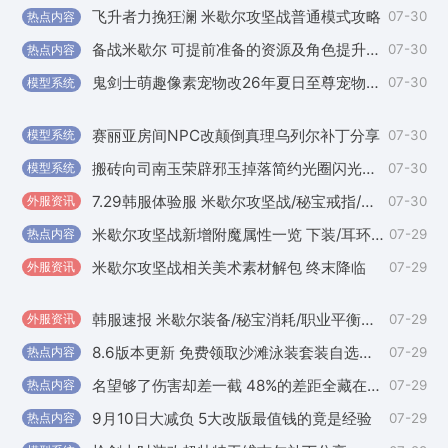
飞升者力挽狂澜 米歇尔攻坚战普通模式攻略
07-30
热点内容
外
备战米歇尔 可提前准备的资源及角色提升方向一览
07-30
热点内容
国
鬼剑士萌趣像素宠物改26年夏日至尊宠物补丁
07-30
模型系统
外
赛丽亚房间NPC改颠倒真理乌列尔补丁分享
07-30
模型系统
外
搬砖向司南玉荣辟邪玉掉落简约光圈闪光补丁
07-30
模型系统
外
7.29韩服体验服 米歇尔攻坚战/秘宝戒指/职业和装备平衡
07-30
外服资讯
国
米歇尔攻坚战新增附魔属性一览 下装/耳环新毕业附魔
07-29
热点内容
外
米歇尔攻坚战相关美术素材解包 终末降临
07-29
外服资讯
外
韩服速报 米歇尔装备/秘宝消耗/职业平衡数值
07-29
外服资讯
外
8.6版本更新 免费领取沙滩泳装套装自选礼盒
07-29
热点内容
国
名望够了伤害却差一截 48%的差距全藏在附魔里
07-29
热点内容
外
9月10日大减负 5大改版最值钱的竟是经验
07-29
热点内容
外