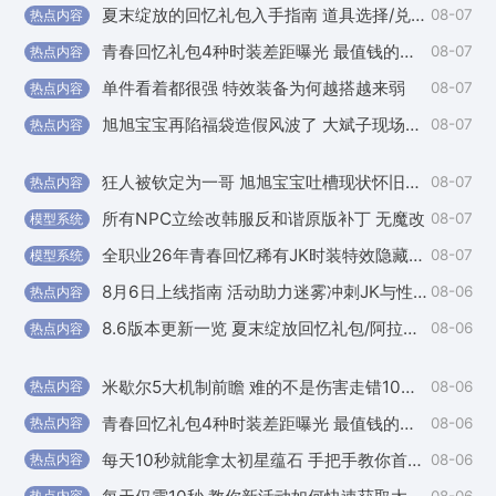
夏末绽放的回忆礼包入手指南 道具选择/兑换推荐
08-07
热点内容
外
青春回忆礼包4种时装差距曝光 最值钱的竟不是天空套
08-07
热点内容
外
单件看着都很强 特效装备为何越搭越来弱
08-07
热点内容
外
旭旭宝宝再陷福袋造假风波了 大斌子现场查询
08-07
热点内容
外
狂人被钦定为一哥 旭旭宝宝吐槽现状怀旧服备受期待
08-07
热点内容
国
所有NPC立绘改韩服反和谐原版补丁 无魔改
08-07
模型系统
国
全职业26年青春回忆稀有JK时装特效隐藏补丁
08-07
模型系统
国
8月6日上线指南 活动助力迷雾冲刺JK与性转套闪亮登场
08-06
热点内容
国
8.6版本更新一览 夏末绽放回忆礼包/阿拉德谋略战等
08-06
热点内容
外
米歇尔5大机制前瞻 难的不是伤害走错10秒直接团灭
08-06
热点内容
外
青春回忆礼包4种时装差距曝光 最值钱的竟不是天空套
08-06
热点内容
国
每天10秒就能拿太初星蕴石 手把手教你首周如何玩谋略战
08-06
热点内容
外
08-06