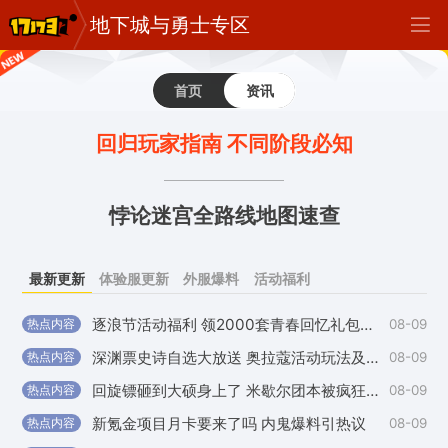
地下城与勇士专区
首页
资讯
回归玩家指南 不同阶段必知
悖论迷宫全路线地图速查
最新更新
体验服更新
外服爆料
活动福利
逐浪节活动福利 领2000套青春回忆礼包助力金
08-09
热点内容
外
深渊票史诗自选大放送 奥拉蔻活动玩法及奖励汇总
08-09
热点内容
外
回旋镖砸到大硕身上了 米歇尔团本被疯狂劝退
08-09
热点内容
国
新氪金项目月卡要来了吗 内鬼爆料引热议
08-09
热点内容
国