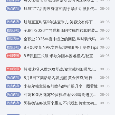
每天仅需10秒 教你新活动如何快速获取太初星蕴石自选
热点内容
国
旭旭宝宝后悔没有谨言慎行 场面话很多依旧选择做自己
08-06
热点内容
国
旭旭宝宝时隔6年连麦米儿 笑容没有停下过小心思藏不住
08-06
热点内容
国
全职业2026年异世相逢阿拉德性转套时装代码
08-06
模型系统
国
全职业2026年夏末绽放的回忆JK时装代码分享
08-06
模型系统
国
8月06更新NPK文件新增明细 补丁制作Tips
08-06
模型系统
外
8.5韩服正式服 米歇尔团本困难模式/秘宝装备加强
08-05
外服资讯
国
韩服速报 米歇尔攻坚战/秘宝戒指加强/扫荡优化等
08-05
外服资讯
国
8月6日下架活动内容提醒 黄金胶囊/通行券/异色天空
08-05
热点内容
外
米歇尔秘宝装备前瞻与解析 提升率一图看懂
08-05
热点内容
外
冲刺100级 迷雾经验获取途径和每周进度自检表
08-05
热点内容
外
阿拉德谋略战两个重点 不想玩如何拿太初想玩如何积累
08-05
热点内容
外