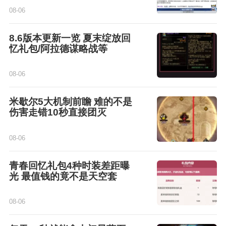
08-06
8.6版本更新一览 夏末绽放回
忆礼包/阿拉德谋略战等
08-06
米歇尔5大机制前瞻 难的不是
伤害走错10秒直接团灭
08-06
青春回忆礼包4种时装差距曝
光 最值钱的竟不是天空套
08-06