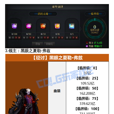
3.领主：黑眼之夏勒·弗兹