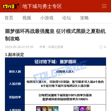
地下城与勇士专区
首页
视频
小游戏
论坛
攻略
噩梦循环再战最强魔皇 征讨模式黑眼之夏勒机
制攻略
作者：白猫之惩戒
2025-05-26 07:01:55
0
1.副本设定