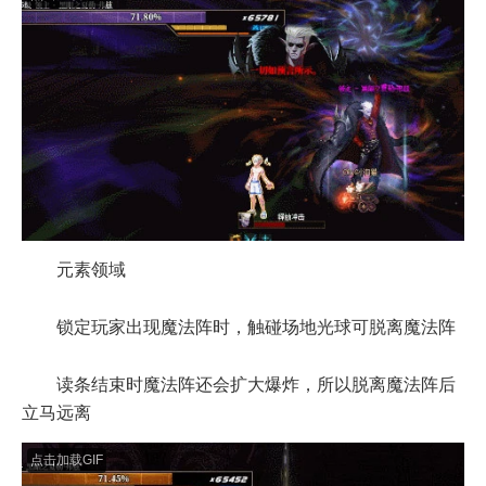
元素领域
锁定玩家出现魔法阵时，触碰场地光球可脱离魔法阵
读条结束时魔法阵还会扩大爆炸，所以脱离魔法阵后
立马远离
点击加载GIF