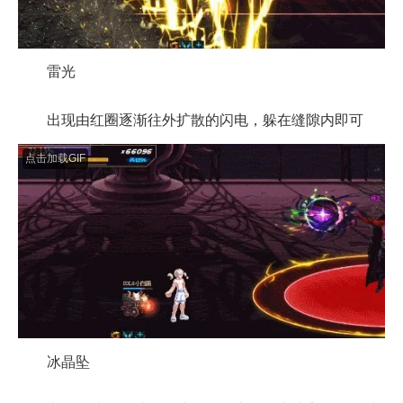
雷光
出现由红圈逐渐往外扩散的闪电，躲在缝隙内即可
点击加载GIF
冰晶坠