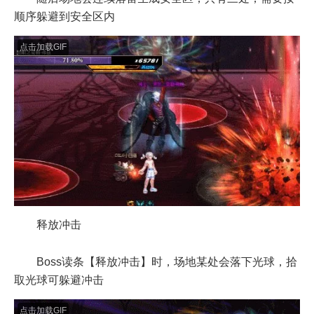
顺序躲避到安全区内
点击加载GIF
释放冲击
Boss读条【释放冲击】时，场地某处会落下光球，拾
取光球可躲避冲击
点击加载GIF