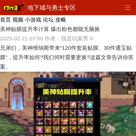
地下城与勇士专区
首页
视频
小游戏
论坛
攻略
美神贴膜提升率计算 爆出粉色都能无脑换
2025-02-21 07:00
作者：我是玩家秀
0
兄弟们，美神维纳斯带来“120件套装贴膜、30件通宝贴
膜”，提升率如何?我们何时需要更换?这篇文章告诉你答
案。