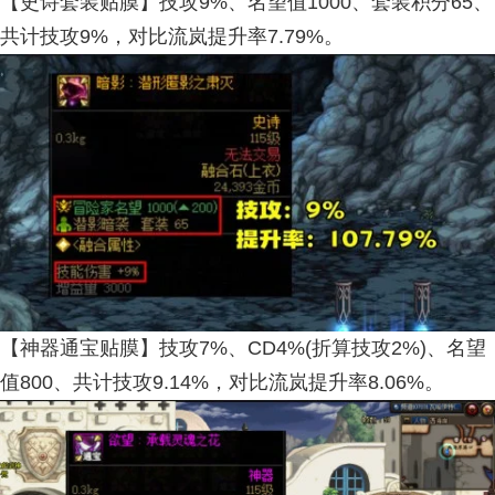
【史诗套装贴膜】技攻9%、名望值1000、套装积分65、
共计技攻9%，对比流岚提升率7.79%。
【神器通宝贴膜】技攻7%、CD4%(折算技攻2%)、名望
值800、共计技攻9.14%，对比流岚提升率8.06%。