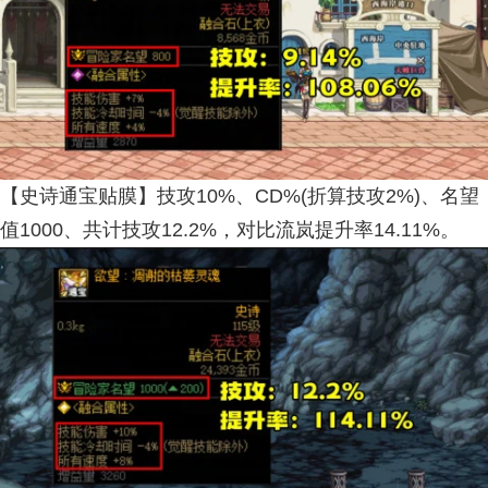
【史诗通宝贴膜】技攻10%、CD%(折算技攻2%)、名望
值1000、共计技攻12.2%，对比流岚提升率14.11%。