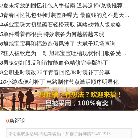
2
夏末绽放的回忆礼包入手指南 道具选择/兑换推荐…
3
青春回忆礼包4种时装差距曝光 最值钱的竟不是天…
4
毕业宝珠太初星蕴石轻松获取 谋略战懒人版攻略
5
单件看着都很强 特效装备为何越搭越来弱
6
旭旭宝宝再陷福袋造假风波了 大斌子现场查询
7
狂人被钦定为一哥 旭旭宝宝吐槽现状怀旧服备受…
8
男鬼剑红眼反和谐技能血色精修完美版补丁
9
全职业时装改26年青春回忆JK时装补丁分享
10
小游戏便利补丁 电路制作节点激活顺序明显化
0
条评论
评论赢取激活码/周边等奖励！加群了解详情224611913