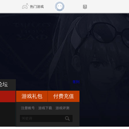
热门游戏
DNF
传奇4
剑网3旗舰版
新天龙八部
自由
诛仙世界
新仙侠5
签到
论坛
游戏礼包
付费充值
注册账号
|
游戏下载
|
游戏评测