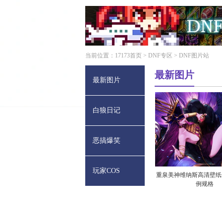
当前位置：
17173首页
>
DNF专区
> DNF图片站
最新图片
最新图片
白狼日记
恶搞爆笑
玩家COS
重泉美神维纳斯高清壁纸
例规格