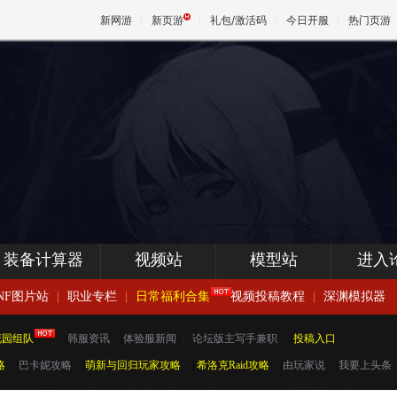
新网游
新页游
礼包/激活码
今日开服
热门页游
魔兽
天堂
王权与
装备计算器
视频站
模型站
进入
NF图片站
|
职业专栏
|
日常福利合集
视频投稿教程
|
深渊模拟器
花园组队
|
韩服资讯
|
体验服新闻
|
论坛版主写手兼职
|
投稿入口
略
|
巴卡妮攻略
|
萌新与回归玩家攻略
|
希洛克Raid攻略
|
由玩家说
|
我要上头条