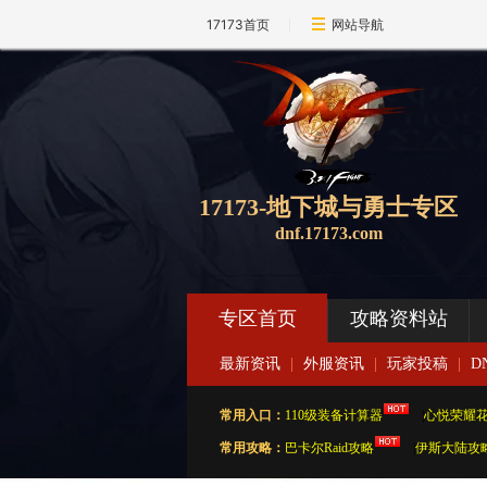
17173首页
网站导航
17173-地下城与勇士专区
dnf.17173.com
专区首页
攻略资料站
最新资讯
|
外服资讯
|
玩家投稿
|
D
常用入口：
110级装备计算器
|
心悦荣耀
常用攻略：
巴卡尔Raid攻略
|
伊斯大陆攻