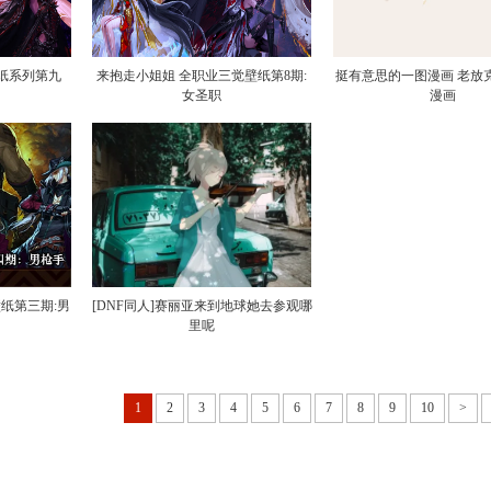
纸系列第九
来抱走小姐姐 全职业三觉壁纸第8期:
挺有意思的一图漫画 老放克
女圣职
漫画
纸第三期:男
[DNF同人]赛丽亚来到地球她去参观哪
里呢
1
2
3
4
5
6
7
8
9
10
>