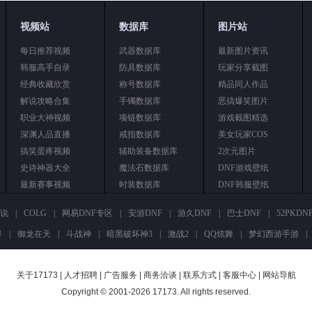
视频站
数据库
图片站
每日推荐视频
武器数据库
最新图片资讯
韩服高手自录
防具数据库
玩家分享截图
经典收藏欣赏
称号数据库
精品同人作品
解说攻略合集
手镯数据库
恶搞爆笑图片
职业大神视频
项链数据库
游戏截图精选
深渊人品直播
戒指数据库
美女玩家COS
搞笑蛋疼视频
辅助装备数据库
2次元图片
史诗神器大全
魔法石数据库
DNF游戏壁纸
最新赛事视频
时装数据库
DNF韩服壁纸
说
|
COLG
|
网易DNF专区
|
安游DNF
|
游久DNF
|
巴士DNF
|
52PKD
界
|
御龙在天
|
斗战神
|
暗黑破坏神3
|
激战2
|
QQ炫舞
|
梦幻西游手游
|
关于17173
|
人才招聘
|
广告服务
|
商务洽谈
|
联系方式
|
客服中心
|
网站导航
Copyright © 2001-2026 17173. All rights reserved.