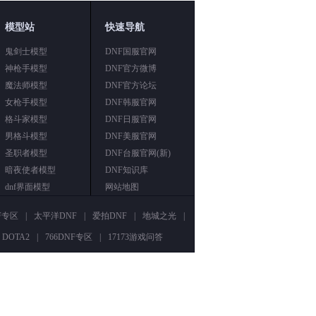
模型站
快速导航
鬼剑士模型
DNF国服官网
神枪手模型
DNF官方微博
魔法师模型
DNF官方论坛
女枪手模型
DNF韩服官网
格斗家模型
DNF日服官网
男格斗模型
DNF美服官网
圣职者模型
DNF台服官网(新)
暗夜使者模型
DNF知识库
dnf界面模型
网站地图
NF专区
|
太平洋DNF
|
爱拍DNF
|
地城之光
|
DOTA2
|
766DNF专区
|
17173游戏问答