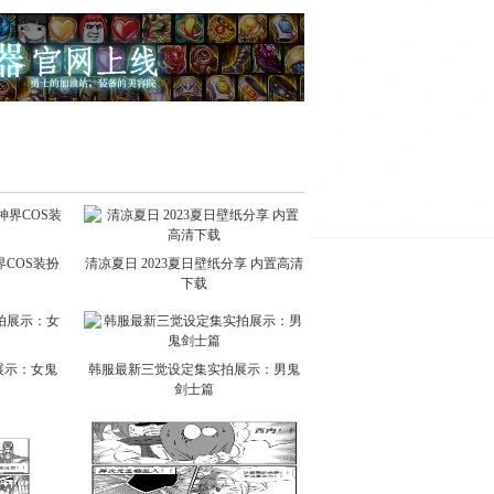
COS装扮
清凉夏日 2023夏日壁纸分享 内置高清
下载
展示：女鬼
韩服最新三觉设定集实拍展示：男鬼
剑士篇