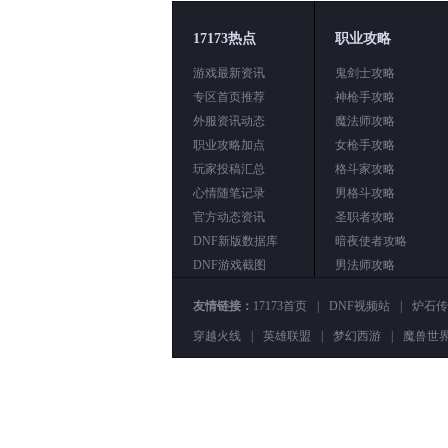
17173热点
职业攻略
游戏最新资讯
鬼剑士攻略
专区首页推荐
神枪手攻略
外服资讯动态
魔法师攻略
职业攻略加点
女枪手攻略
玩家投稿汇总
格斗家攻略
心情随笔记录
男格斗攻略
官方动态资讯
圣职者攻略
DNF新版数据库
暗夜使者攻略
DNF游戏截图
男法师攻略
友情链接：
17173首页
|
DNF视频站
|
炉石传
穿越火线
|
英雄联盟
|
梦幻西游
|
魔兽世