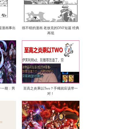
篇漫画事出
很不错的漫画 老放克的DNF短篇 经典
再现
十一期：男
至高之炎乘以Two？手镯就应该带一
对！