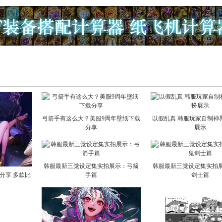
弓箭手有这么大？美服9周年壁纸下载
以假乱真 韩服玩家自制神界
分享
展示
韩服最新三觉设定集实拍展示：弓箭
韩服最新三觉设定集实拍
分享 多款比
手篇
剑士篇