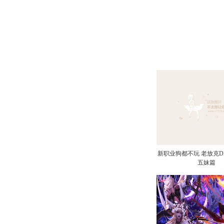
新职业狗都不玩 老放克D
五妹篇