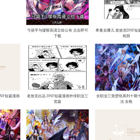
弓箭手与缪斯高清立绘公布 点击即可
希曼去哪儿 老放克DNF短
下载
有因
NF短篇漫画
老放克出品 DNF短篇漫画外传职业三
全职业三觉壁纸系列十期
觉篇
法 女枪