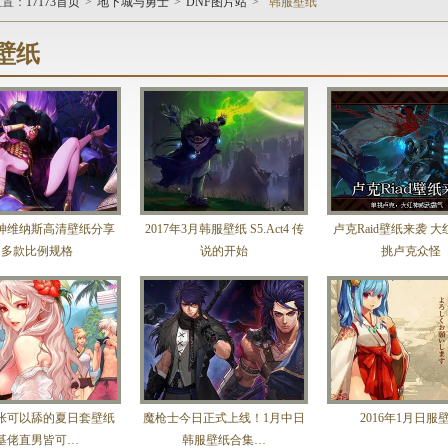
位置：
17173首页
>
地下城与勇士
>
DNF图片站
>
韩服壁纸
壁纸
神维纳斯高清壁纸分享
2017年3月韩服壁纸 S5.Act4 传
卢克Raid壁纸来袭 
多款比例规格
说的开始
挑卢克众怪
张可以舔的夏日套壁纸
魔枪士今日正式上线！1月中日
2016年1月日服
基佬直男皆可…
韩服壁纸合集…