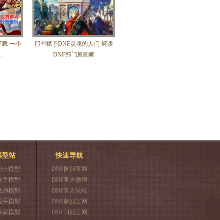
载 一小
那些赋予DNF灵魂的人们 解读
…
DNF部门原画师
模型站
快速导航
剑士模型
DNF国服官网
枪手模型
DNF官方微博
法师模型
DNF官方论坛
枪手模型
DNF韩服官网
斗家模型
DNF日服官网