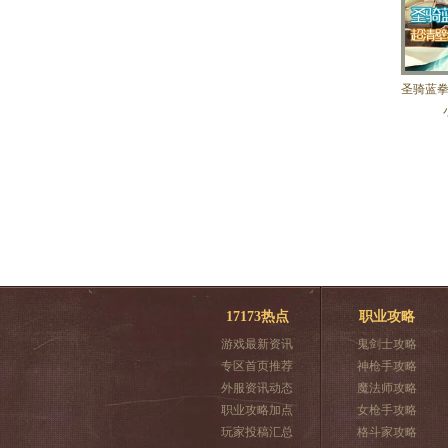
圣骑蓝
17173热点
职业攻略
游戏最新资讯
鬼剑士攻略
专区首页推荐
神枪手攻略
外服资讯动态
魔法师攻略
职业攻略加点
女枪手攻略
玩家投稿汇总
格斗家攻略