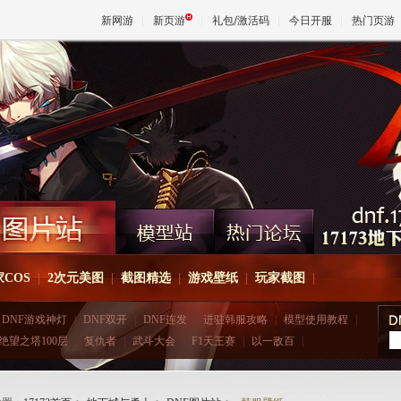
新网游
新页游
礼包/激活码
今日开服
热门页游
魔兽
天堂
王权与
COS
|
2次元美图
|
截图精选
|
游戏壁纸
|
玩家截图
|
DNF游戏神灯
|
DNF双开
|
DNF连发
|
进驻韩服攻略
|
模型使用教程
|
绝望之塔100层
|
复仇者
|
武斗大会
|
F1天王赛
|
以一敌百
|