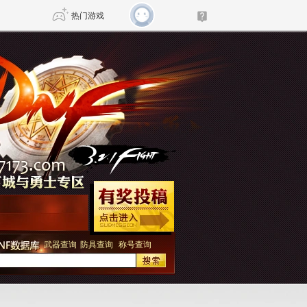
热门游戏
DNF
传奇4
剑网3旗舰版
新天龙八部
自由
诛仙世界
新仙侠5
武器查询
防具查询
称号查询