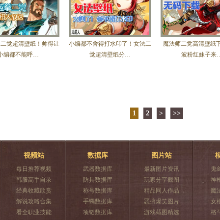
拳二觉超清壁纸！帅得让
小编都不舍得打水印了！女法二
魔法师二觉高清壁纸下
小编都不能呼…
觉超清壁纸分…
波粉红妹子来
1
2
>
>>
视频站
数据库
图片站
每日推荐视频
武器数据库
最新图片资讯
鬼
韩服高手自录
防具数据库
玩家分享截图
神
经典收藏欣赏
称号数据库
精品同人作品
魔
解说攻略合集
手镯数据库
恶搞爆笑图片
女
看全职业技能
项链数据库
游戏截图精选
格