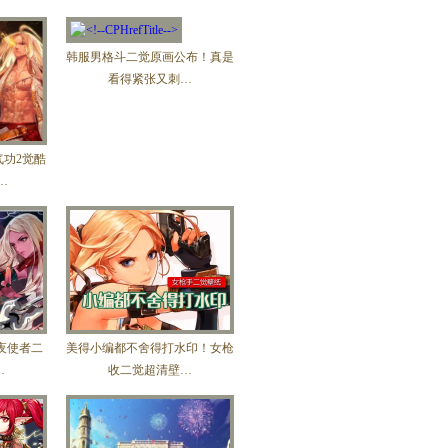
韩服男格斗二觉原画公布！真是
看得紧张又刺…
气功2觉酷
…
夜使者二
美得小编都不舍得打水印！女枪
…
收二觉超清壁…