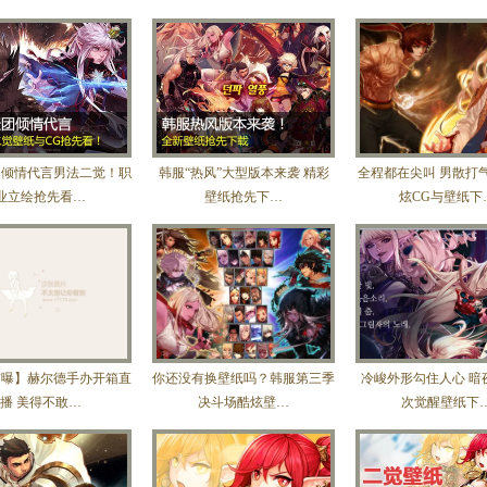
团倾情代言男法二觉！职
韩服“热风”大型版本来袭 精彩
全程都在尖叫 男散打
业立绘抢先看…
壁纸抢先下…
炫CG与壁纸下
首曝】赫尔德手办开箱直
你还没有换壁纸吗？韩服第三季
冷峻外形勾住人心 暗
播 美得不敢…
决斗场酷炫壁…
次觉醒壁纸下