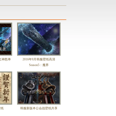
大红神怒单
2016年9月韩服壁纸高清
Season5：魔界
壁纸
韩服新版本公会战壁纸共享