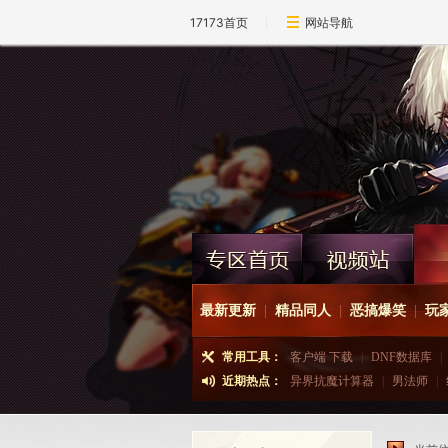
17173首页
网站导航
最新更新
|
精品同人
|
恶搞爆笑
|
玩家
常用工具：
客户端 下载
|
DNF数据库
|
近期热点：
异界抗魔计算器
|
男法师
|