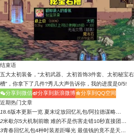
结束语
五大太初装备，“太初武器、太初首饰3件套、太初秘宝右
槽”，你拿下了几件?秀儿大声告诉你，我的进度是0/5!
分享到微信
分享到新浪微博
分享到QQ空间
w
t
z
近期热门文章
1
8.6版本更新一览 夏末绽放回忆礼包/阿拉德谋略…
2
米歇尔5大机制前瞻 难的不是伤害走错10秒直接团…
3
青春回忆礼包4种时装差距曝光 最值钱的竟不是天…