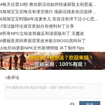
4
每天仅需10秒 教你新活动如何快速获取太初星蕴…
5
旭旭宝宝后悔没有谨言慎行 场面话很多依旧选择…
6
旭旭宝宝时隔6年连麦米儿 笑容没有停下过小心思…
7
清洁版悖论迷宫奖励分布便利补丁分享
8
所有NPC立绘改韩服反和谐原版补丁 无魔改
9
赛丽亚房间界面背景改米歇尔BOSS房间补丁
10
8月06更新NPK文件新增明细 补丁制作Tips
0
条评论
评论赢取激活码/周边等奖励！加群了解详情224611913
发布