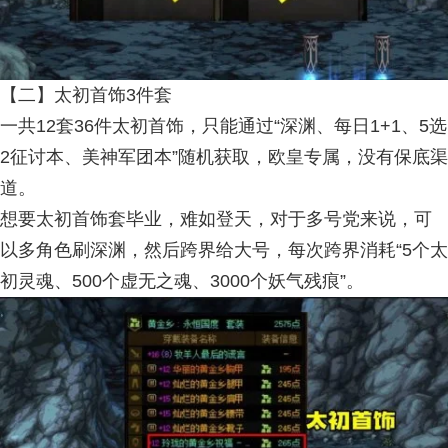
【二】太初首饰3件套
一共12套36件太初首饰，只能通过“深渊、每日1+1、5选
2征讨本、美神军团本”随机获取，欧皇专属，没有保底渠
道。
想要太初首饰套毕业，难如登天，对于多号党来说，可
以多角色刷深渊，然后跨界给大号，每次跨界消耗“5个太
初灵魂、500个虚无之魂、3000个妖气残痕”。