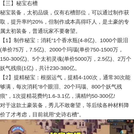
【三】秘宝右槽
秘宝装备，太初品级，仅有右槽部位，可以通过制作获
取，提升率约20%，但制作成本高得吓人，是土豪的专
属太初装备，普通玩家不要奢望。
【1】制作秘宝：消耗“1个香水瓶(4-8亿)、1000个眼泪
(单价75万，7.5亿)、2000个玛瑙(单价750-1500万，
150-300亿)、5个太初灵魂(单价5000万，2.5亿)、2万个
妖气残痕(1亿)，共计230-380亿。
【2】提精秘宝：根据运气，提精4-100次，通常30次能
够满，每次消耗“8个眼泪、20个玛瑙、800个妖气残
痕”，1次提精花费约1.6-3.1亿，满精约50-300亿!
对于这款土豪装备，秀儿不敢奢望，等后续各种材料降
价了才考虑，目前就用“史诗右槽”。