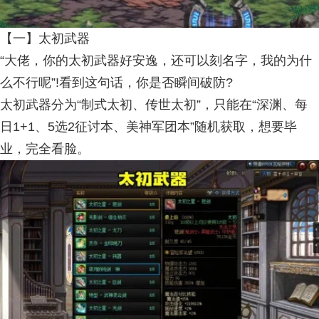
【一】太初武器
“大佬，你的太初武器好安逸，还可以刻名字，我的为什
么不行呢”!看到这句话，你是否瞬间破防?
太初武器分为“制式太初、传世太初”，只能在“深渊、每
日1+1、5选2征讨本、美神军团本”随机获取，想要毕
业，完全看脸。