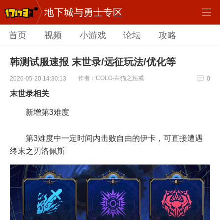
地下城与勇士专区
首页
视频
小游戏
论坛
攻略
韩测试服速报 末世录/远征玩法/优化等
作者：COLG-白猫之惩戒
2026-05-20 14:30:13
0
末世录相关
新增第3难度
第3难度中一定时间内击败自由的伊卡，可直接遭遇
终末之刃洛佩斯