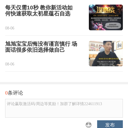
每天仅需10秒 教你新活动如
何快速获取太初星蕴石自选
08-06
旭旭宝宝后悔没有谨言慎行 场
面话很多依旧选择做自己
08-06
0
条评论
评论赢取激活码/周边等奖励！加群了解详情224611913
发布