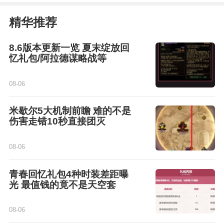
精华推荐
8.6版本更新一览 夏末绽放回
忆礼包/阿拉德谋略战等
08-06
米歇尔5大机制前瞻 难的不是
伤害走错10秒直接团灭
08-06
青春回忆礼包4种时装差距曝
光 最值钱的竟不是天空套
08-06