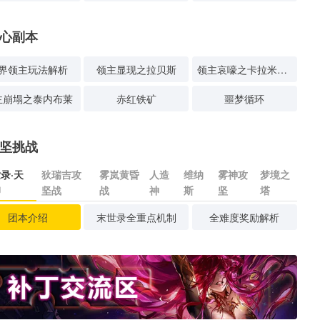
心副本
界领主玩法解析
领主显现之拉贝斯
领主哀嚎之卡拉米塔斯
主崩塌之泰内布莱
赤红铁矿
噩梦循环
坚挑战
录·天
狄瑞吉攻
雾岚黄昏
人造
维纳
雾神攻
梦境之
印
坚战
战
神
斯
坚
塔
团本介绍
末世录全重点机制
全难度奖励解析