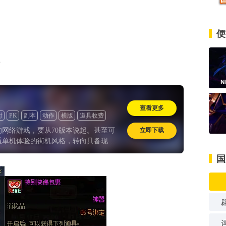
便
前
N
查看更多
时
PK
副本
动作
横版
道具收费
立即下载
的网络游戏，要从70版本说起。甚至可
重单机体验的街机风格，转向具备现代
此后十年游戏的核心玩法框架。
国