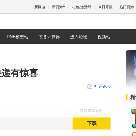
新网游
新页游
礼包/激活码
今日开服
热门页游
DNF模型站
装备计算器
进入论坛
视频站
魔兽
天堂
快递有惊喜
王权与
神评论
0
精
17173 新闻导语
下载