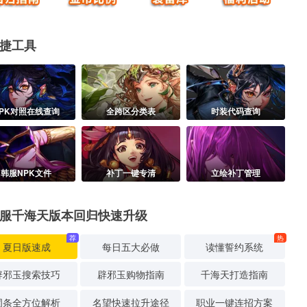
捷工具
PK对照在线查询
全跨区分类表
时装代码查询
韩服NPK文件
补丁一键专清
立绘补丁管理
服千海天版本回归快速升级
荐
热
夏日版速成
每日五大必做
读懂誓约系统
辟邪玉搜索技巧
辟邪玉购物指南
千海天打造指南
词条全方位解析
名望快速拉升途径
职业一键连招方案