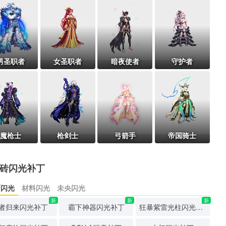
男圣职者
女圣职者
暗夜使者
守护者
魔枪士
枪剑士
弓箭手
帝国骑士
砖闪光补丁
币闪光
材料闪光
未央闪光
新
新
新
者归来闪光补丁
霸下神器闪光补丁
狂暴紫雷光柱闪光补丁