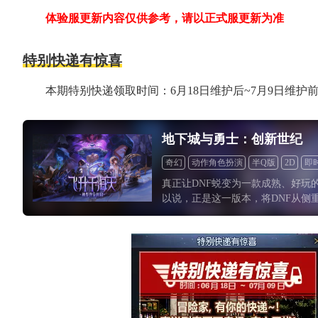
体验服更新内容仅供参考，请以正式服更新为准
特别快递有惊喜
本期特别快递领取时间：6月18日维护后~7月9日维护
地下城与勇士：创新世纪
奇幻
动作角色扮演
半Q版
2D
即
怀旧
真正让DNF蜕变为一款成熟、好玩
以说，正是这一版本，将DNF从侧
MMO特质的成熟形态，同时奠定了