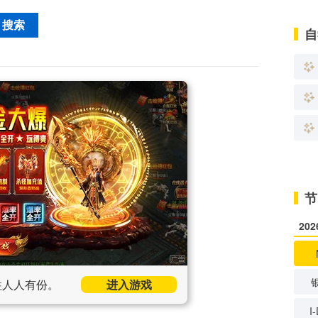
自
节
20
柱人人有份。
进入游戏
I