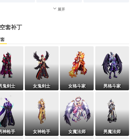
展开
空套补丁
空套
男鬼剑士
女鬼剑士
女格斗家
男格斗家
男神枪手
女神枪手
女魔法师
男魔法师