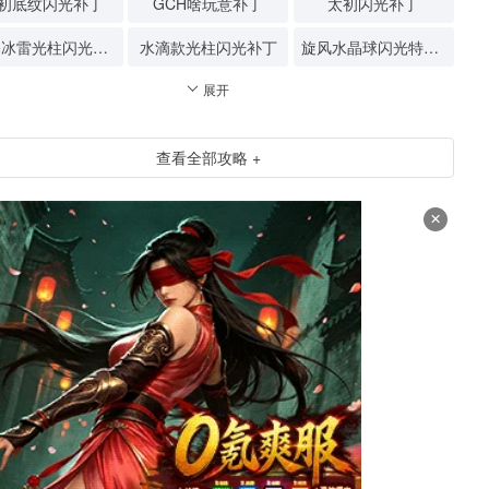
初底纹闪光补丁
GCH啥玩意补丁
太初闪光补丁
狂暴冰雷光柱闪光补丁
水滴款光柱闪光补丁
旋风水晶球闪光特效补丁
展开
查看全部攻略 +
×