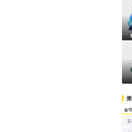
搬
金
王