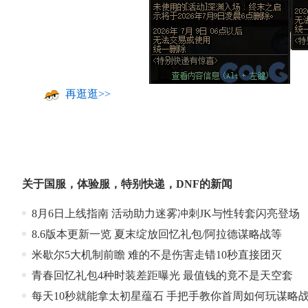
再逛逛>>
关于
国服
，
体验服
，
特别快递
，
DNF
的新闻
8月6日上线指南 活动助力迷雾冲刺JK与性转套闪亮登场
8.6版本更新一览 夏末绽放回忆礼包/阿拉德谋略战等
米歇尔5大机制前瞻 难的不是伤害走错10秒直接团灭
青春回忆礼包4种时装差距曝光 最值钱的竟不是天空套
每天10秒就能拿太初星蕴石 手把手教你首周如何玩谋略