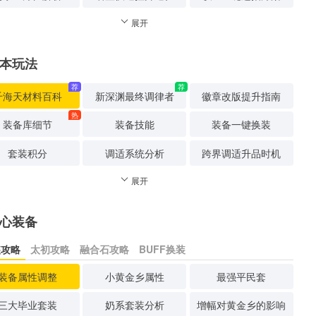
展开
本玩法
荐
荐
千海天材料百科
新深渊最终调律者
徽章改版提升指南
热
装备库细节
装备技能
装备一键换装
套装积分
调适系统分析
跨界调适升品时机
展开
心装备
装攻略
太初攻略
融合石攻略
BUFF换装
装备属性调整
小黄金乡属性
最强平民套
三大毕业套装
奶系套装分析
增幅对黄金乡的影响