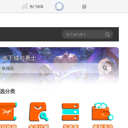
热门游戏
DNF
传奇4
剑网3旗舰版
新天龙八部
地下城与勇士
自由
诛仙世界
新仙侠5
选分类