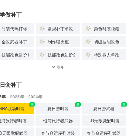
学做补丁
时装代码打标
常规补丁单改
染色时装隐藏
全改武器补丁
制作聊天框
初级技能改色
技能改色进阶1
技能改色进阶2
特殊桐人单改
展开
日套补丁
26年
2025年
2024年
新
新
新
NBA联动时装
夏日套时装
夏日套武器
银河旅行者时装
银河旅行者武器
I-D无限觉醒时装
-D无限觉醒武器
春节命运序列时装
春节命运序列武器