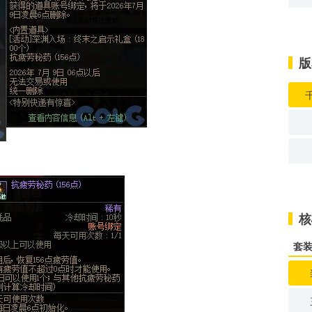
版
核
套