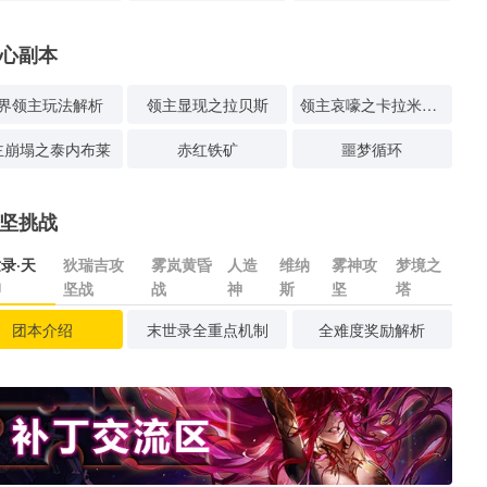
心副本
界领主玩法解析
领主显现之拉贝斯
领主哀嚎之卡拉米塔斯
主崩塌之泰内布莱
赤红铁矿
噩梦循环
坚挑战
录·天
狄瑞吉攻
雾岚黄昏
人造
维纳
雾神攻
梦境之
印
坚战
战
神
斯
坚
塔
团本介绍
末世录全重点机制
全难度奖励解析