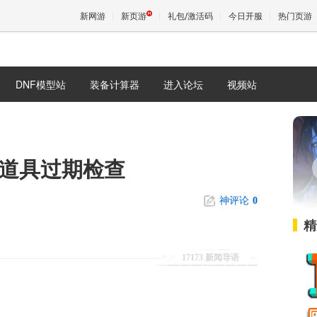
新网游
新页游
礼包/激活码
今日开服
热门页游
DNF模型站
装备计算器
进入论坛
视频站
魔兽
天堂
多道具过期检查
王权与
神评论
0
精
17173 新闻导语