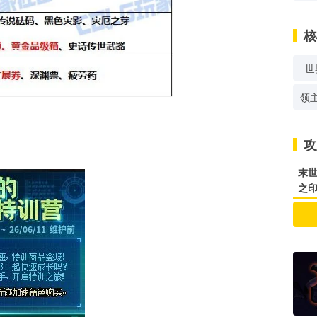
核
世
领
攻
末世
之