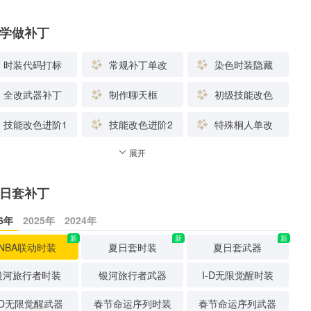
学做补丁
时装代码打标
常规补丁单改
染色时装隐藏
全改武器补丁
制作聊天框
初级技能改色
技能改色进阶1
技能改色进阶2
特殊桐人单改
展开
日套补丁
26年
2025年
2024年
新
新
新
NBA联动时装
夏日套时装
夏日套武器
银河旅行者时装
银河旅行者武器
I-D无限觉醒时装
-D无限觉醒武器
春节命运序列时装
春节命运序列武器