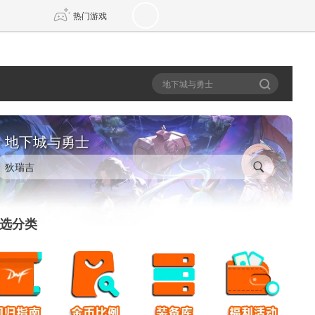
热门游戏
DNF
传奇4
剑网3旗舰版
新天龙八部
地下城与勇士
自由
诛仙世界
新仙侠5
选分类