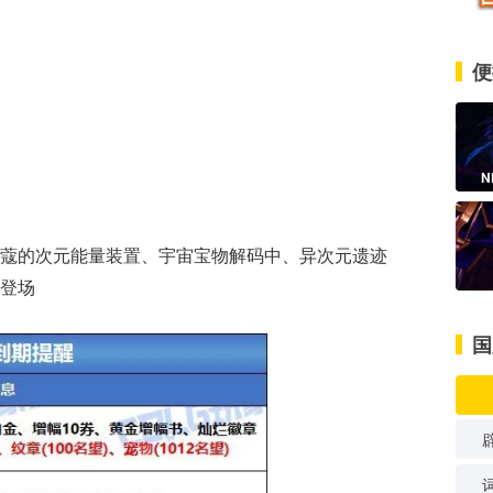
便
N
蔻的次元能量装置、宇宙宝物解码中、异次元遗迹
登场
国