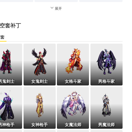
展开
空套补丁
空套
男鬼剑士
女鬼剑士
女格斗家
男格斗家
男神枪手
女神枪手
女魔法师
男魔法师