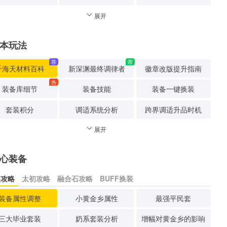
展开
本玩法
荐
荐
千海天材料百科
新深渊最终调律者
徽章改版提升指南
热
装备库细节
装备技能
装备一键换装
套装积分
调适系统分析
跨界调适升品时机
展开
心装备
装攻略
太初攻略
融合石攻略
BUFF换装
装备属性调整
小黄金乡属性
最强平民套
三大毕业套装
奶系套装分析
增幅对黄金乡的影响