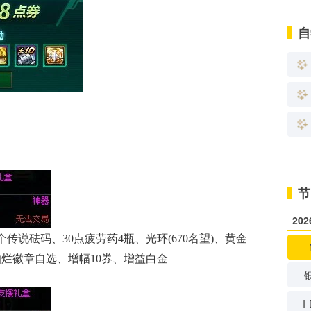
自
节
20
6个传说砝码、30点疲劳药4瓶、光环(670名望)、黄金
个灿烂徽章自选、增幅10券、增益白金
I