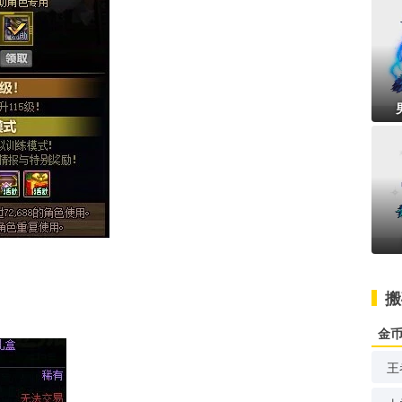
搬
金
王