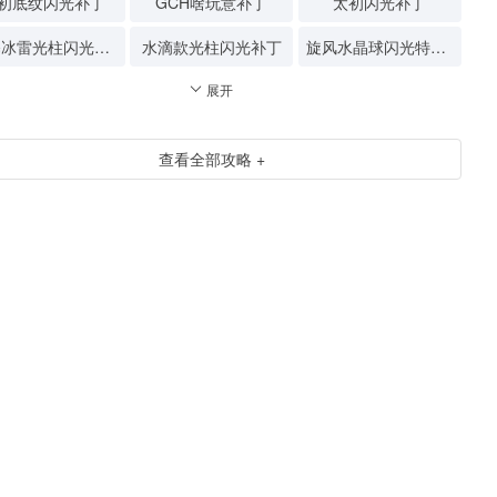
初底纹闪光补丁
GCH啥玩意补丁
太初闪光补丁
狂暴冰雷光柱闪光补丁
水滴款光柱闪光补丁
旋风水晶球闪光特效补丁
展开
查看全部攻略 +