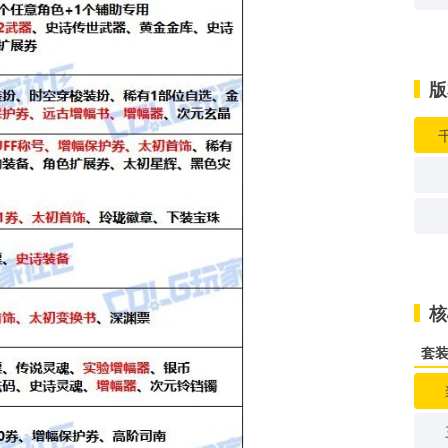
版
核
套