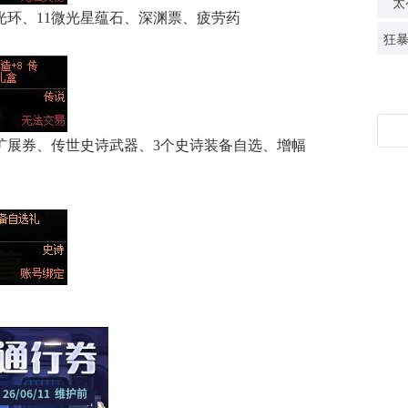
太
光环、11微光星蕴石、深渊票、疲劳药
扩展券、传世史诗武器、3个史诗装备自选、增幅