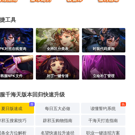
捷工具
PK对照在线查询
全跨区分类表
时装代码查询
韩服NPK文件
补丁一键专清
立绘补丁管理
服千海天版本回归快速升级
荐
热
夏日版速成
每日五大必做
读懂誓约系统
辟邪玉搜索技巧
辟邪玉购物指南
千海天打造指南
词条全方位解析
名望快速拉升途径
职业一键连招方案