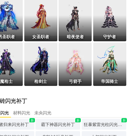
男圣职者
女圣职者
暗夜使者
守护者
魔枪士
枪剑士
弓箭手
帝国骑士
砖闪光补丁
币闪光
材料闪光
未央闪光
新
新
新
者归来闪光补丁
霸下神器闪光补丁
狂暴紫雷光柱闪光补丁