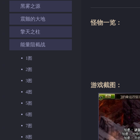
黑雾之源
震颤的大地
怪物一览：
擎天之柱
能量阻截战
1图
2图
3图
游戏截图：
4图
5图
6图
7图
8图