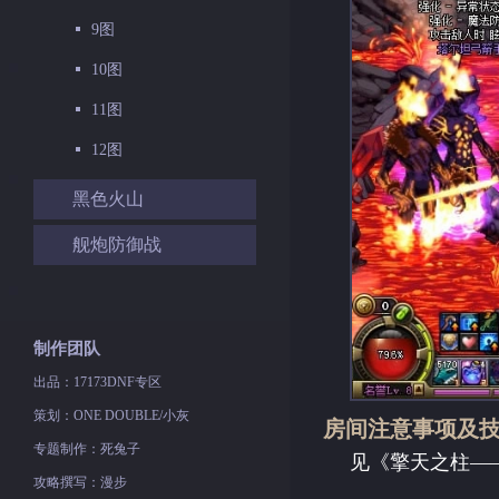
9图
10图
11图
12图
黑色火山
舰炮防御战
制作团队
出品：17173DNF专区
策划：ONE DOUBLE/小灰
房间注意事项及
专题制作：死兔子
见《擎天之柱—
攻略撰写：漫步