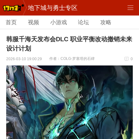
地下城与勇士专区
首页
视频
小游戏
论坛
攻略
韩服千海天发布会DLC 职业平衡改动撤销未来
设计计划
作者：COLG-罗塞塔的石碑
2026-03-10 19:00:29
0