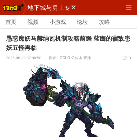
地下城与勇士专区
首页
视频
小游戏
论坛
攻略
愚惑痴妖马赫纳瓦机制攻略前瞻 蓝鹰的宿敌患
妖五怪再临
作者：COLG-佐佐木·青池
2025-08-29 07:00:50
0