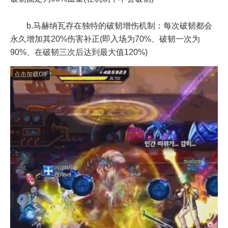
b.马赫纳瓦存在独特的破韧增伤机制：每次破韧都会
永久增加其20%伤害补正(即入场为70%、破韧一次为
90%、在破韧三次后达到最大值120%)
点击加载GIF