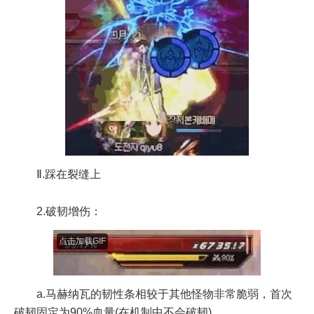
Ⅱ.踩在裂缝上
2.破韧增伤：
点击加载GIF
a.马赫纳瓦的韧性条相较于其他怪物非常脆弱，首次
破韧固定为90%血量(在机制中不会破韧)