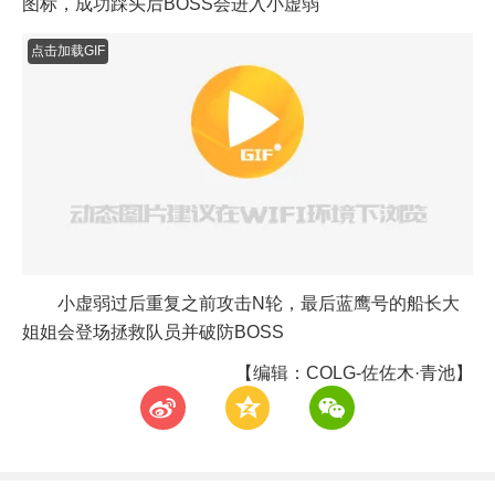
姐姐会登场拯救队员并破防BOSS
【编辑：COLG-佐佐木·青池】
t
z
w
精华推荐
新奥拉寇活动上百个史诗灵魂
手把手教你怎么获取
08-07
夏末绽放的回忆礼包入手指南
道具选择/兑换推荐
08-07