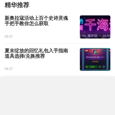
青春回忆礼包4种时装差距曝
光 最值钱的竟不是天空套
08-07
毕业宝珠太初星蕴石轻松获取
谋略战懒人版攻略
08-07
单件看着都很强 特效装备为何
越搭越来弱
08-07