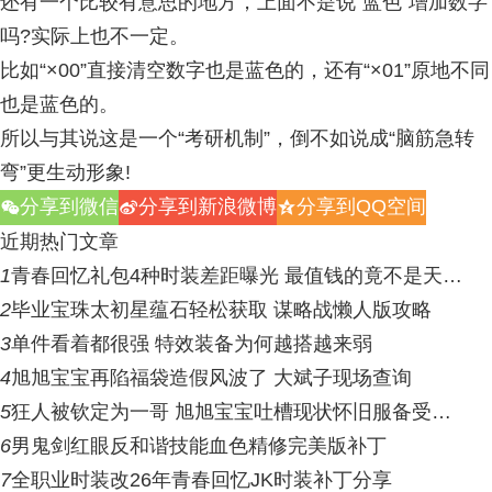
还有一个比较有意思的地方，上面不是说“蓝色”增加数字
吗?实际上也不一定。
比如“×00”直接清空数字也是蓝色的，还有“×01”原地不同
也是蓝色的。
所以与其说这是一个“考研机制”，倒不如说成“脑筋急转
弯”更生动形象!
分享到微信
分享到新浪微博
分享到QQ空间
w
t
z
近期热门文章
1
青春回忆礼包4种时装差距曝光 最值钱的竟不是天…
2
毕业宝珠太初星蕴石轻松获取 谋略战懒人版攻略
3
单件看着都很强 特效装备为何越搭越来弱
4
旭旭宝宝再陷福袋造假风波了 大斌子现场查询
5
狂人被钦定为一哥 旭旭宝宝吐槽现状怀旧服备受…
6
男鬼剑红眼反和谐技能血色精修完美版补丁
7
全职业时装改26年青春回忆JK时装补丁分享