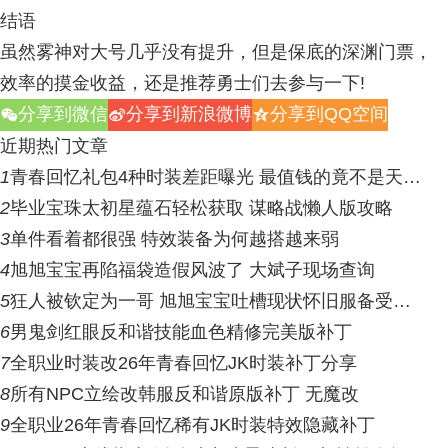
结语
虽然雾神对大号几乎没有提升，但是保底的深渊门票，
效率的摸金收益，还是推荐勇士们去参与一下!
分享到微信
分享到新浪微博
分享到QQ空间
w
t
z
近期热门文章
1
青春回忆礼包4种时装差距曝光 最值钱的竟不是天…
2
毕业宝珠太初星蕴石轻松获取 谋略战懒人版攻略
3
单件看着都很强 特效装备为何越搭越来弱
4
旭旭宝宝再陷福袋造假风波了 大斌子现场查询
5
狂人被钦定为一哥 旭旭宝宝吐槽现状怀旧服备受…
6
男鬼剑红眼反和谐技能血色精修完美版补丁
7
全职业时装改26年青春回忆JK时装补丁分享
8
所有NPC立绘改韩服反和谐原版补丁 无魔改
9
全职业26年青春回忆稀有JK时装特效隐藏补丁