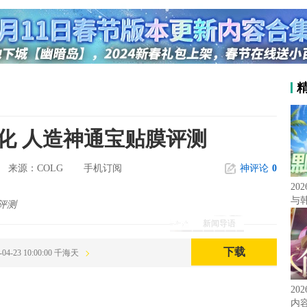
化 人造神通宝贴膜评测
COLG
手机订阅
神评论
0
来源：
20
与
评测
新闻导语
下载
-04-23 10:00:00 千海天
20
内容