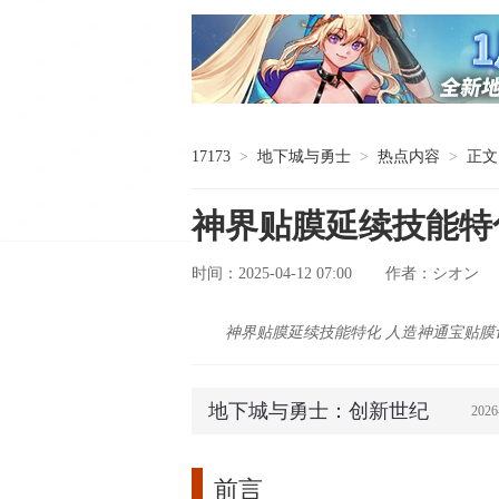
17173
>
地下城与勇士
>
热点内容
>
正文
神界贴膜延续技能特
时间：2025-04-12 07:00
シオン
作者：
神界贴膜延续技能特化 人造神通宝贴膜
地下城与勇士：创新世纪
2026
前言