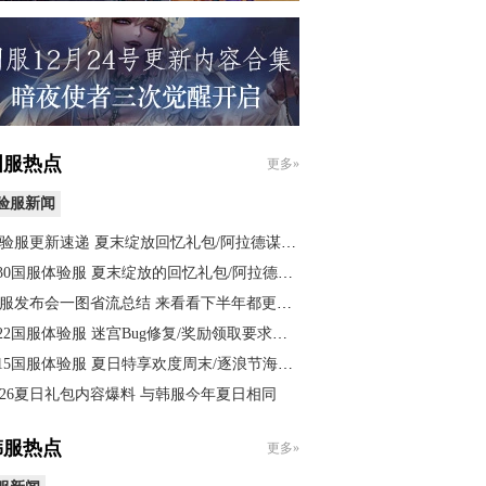
国服热点
更多»
验服新闻
验服更新速递 夏末绽放回忆礼包/阿拉德谋略战等
.30国服体验服 夏末绽放的回忆礼包/阿拉德谋略战
服发布会一图省流总结 来看看下半年都更新什么
.22国服体验服 迷宫Bug修复/奖励领取要求下调
.15国服体验服 夏日特享欢度周末/逐浪节海岛牌
026夏日礼包内容爆料 与韩服今年夏日相同
韩服热点
更多»