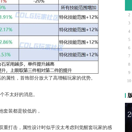
2
3
4
5
6
7
8
9
合石的属性，首饰部分放大了高增幅玩家的优势。
10
是个不太好的消息。
他套装都是较低的，
双重打击，属性设计时似乎没太考虑到觉醒套玩家的感