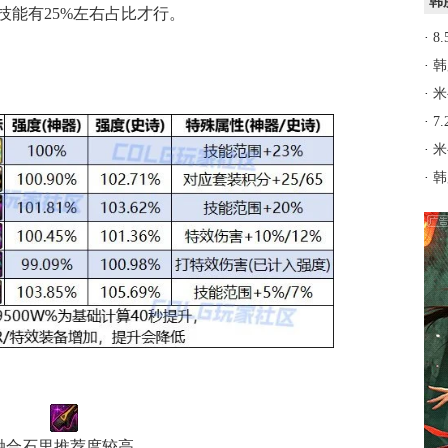
韩
技能有25%左右占比才行。
·
8
·
韩
·
米
·
7
·
米
·
韩
融合石里推荐度较高。