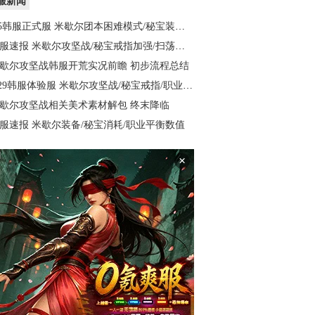
服新闻
.5韩服正式服 米歇尔团本困难模式/秘宝装备加强
服速报 米歇尔攻坚战/秘宝戒指加强/扫荡优化等
歇尔攻坚战韩服开荒实况前瞻 初步流程总结
.29韩服体验服 米歇尔攻坚战/秘宝戒指/职业和装备平衡
歇尔攻坚战相关美术素材解包 终末降临
服速报 米歇尔装备/秘宝消耗/职业平衡数值
×