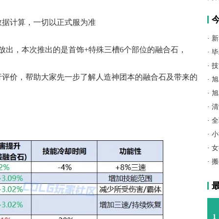
肩/
数据计算，一切以正式服为准
·
新
放出，本次推出的是首饰+特殊三槽6个部位的融合石，
·
毕
·
技
行评价，帮助大家先一步了解人造神团本的融合石及带来的
·
旭
·
旭
·
清
·
全
·
小
·
女
·
搬
1