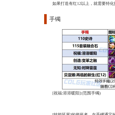
如果打造有红12以上，就需要特化
手镯
[祝福:溶溶暖阳]:(范围手镯)
[技能延展]的接班者，在手镯通宝