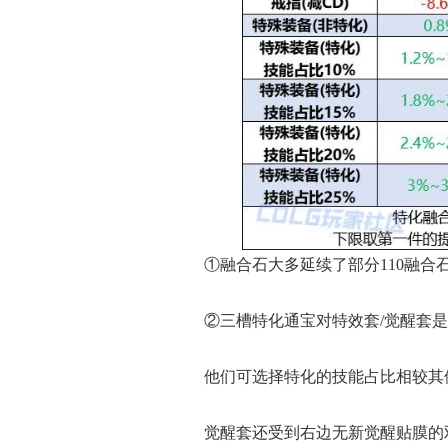
①融合石大多延续了部分110融
②三槽特化通宝对特效套/觉醒套
他们可选择特化的技能占比相较其
觉醒套还受到右边无新觉醒贴膜的