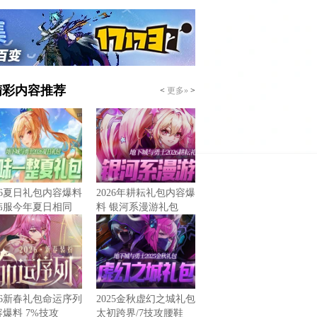
精彩内容推荐
<
更多»
>
26夏日礼包内容爆料
2026年耕耘礼包内容爆
韩服今年夏日相同
料 银河系漫游礼包
26新春礼包命运序列
2025金秋虚幻之城礼包
爆料 7%技攻
太初跨界/7技攻腰鞋