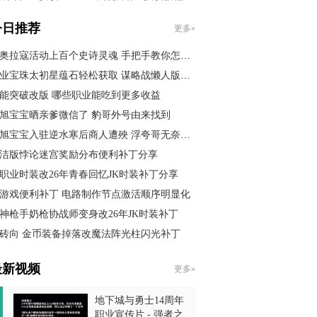
12%攻强红宠装
今日推荐
更多»
奥拉寇活动上百个史诗灵魂 手把手教你怎么获取
业宝珠太初星蕴石轻松获取 谋略战懒人版攻略
能突破改版 哪些职业能吃到更多收益
旭宝宝晒亲爹微信了 豹哥外号由来找到
旭宝宝入驻逆水寒后商人遭殃 浮夸哥无奈背锅
洁版悖论迷宫奖励分布便利补丁分享
职业时装改26年青春回忆JK时装补丁分享
游戏便利补丁 电路制作节点激活顺序明显化
神枪手奶枪协战师变身改26年JK时装补丁
砖向 金币装备掉落改魔法阵光柱闪光补丁
最新视频
更多»
地下城与勇士14周年
职业宣传片 - 强者之