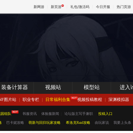
新网游
新页游
礼包/激活码
今日开服
热门页游
魔兽
天堂
王权与
装备计算器
视频站
模型站
进入
NF图片站
|
职业专栏
|
日常福利合集
视频投稿教程
|
深渊模拟器
花园组队
|
韩服资讯
|
体验服新闻
|
论坛版主写手兼职
|
投稿入口
略
|
巴卡妮攻略
|
萌新与回归玩家攻略
|
希洛克Raid攻略
|
由玩家说
|
我要上头条