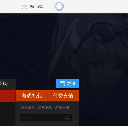
热门游戏
DNF
传奇4
剑网3旗舰版
新天龙八部
自由
诛仙世界
新仙侠5
论坛
游戏礼包
付费充值
注册账号
|
游戏下载
|
游戏评测