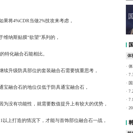
果将4%CDR当做2%技攻来考虑，
于维纳斯贴膜“欲望”系列的，
下的特化融合石能相比。
体
·
体
继续升级防具部位的套装融合石需要慎重思考，
·
7
·
国
通宝融合石的地位仅低于防具通宝融合石，
·
7
·
7
因为没有功能性，就需要数值提升上有较大的优势，
·
2
11以上打造的情况下，才能与首饰部位融合石一战，