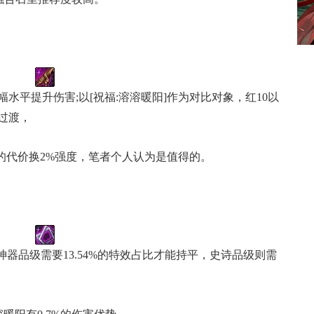
水平提升伤害;以[祝福:溶溶暖阳]作为对比对象，红10以
过渡，
围的代价换2%强度，笔者个人认为是值得的。
神器品级需要13.54%的特效占比才能持平，史诗品级则需