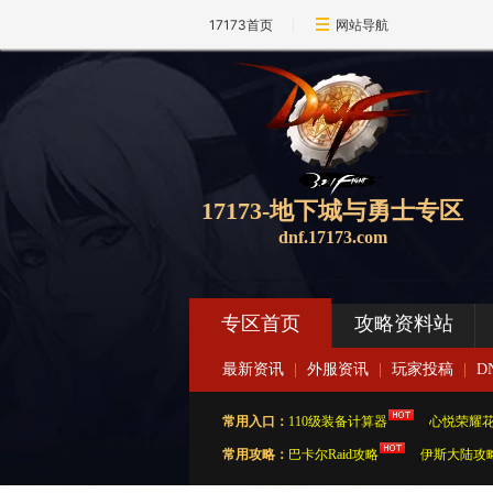
17173首页
网站导航
17173-地下城与勇士专区
dnf.17173.com
专区首页
攻略资料站
最新资讯
|
外服资讯
|
玩家投稿
|
D
常用入口：
110级装备计算器
|
心悦荣耀
常用攻略：
巴卡尔Raid攻略
|
伊斯大陆攻