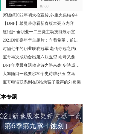
歌
07-30
冥组织2022年初大枪宣传片-重火集结令4
【DNF】希曼带你看新春版本亮点内容！
这很肝 全职业一二三觉主动技能展示宣传片
2021DNF嘉年华主题片：向着希望，前进
时隔七年的职业联赛冠军 老仇夺冠之路(上)
宝哥再次成功合出第六块玉玺 雨哥又要自闭
DNF年度最爽活动史诗之路来袭!史诗成套爆
大旭随口一说要秒20个史诗辟邪玉 立马涨价
宝哥电话联系到在B站为骗子发声的刘蜀蜀
版本专题