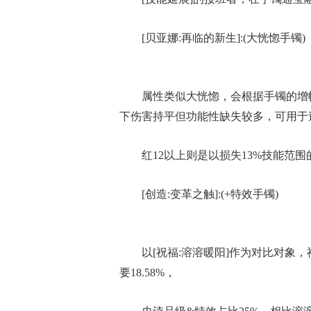
[贝亚娜:再临的新生]:(大恍惚手镯)
属性类似大恍惚，会根据手镯的增幅
下伤害持平但功能性缺失较多，可用于
红12以上则是以损失13%技能范
[创造:变革之触]:(+特效手镯)
以[祝福:溶溶暖阳]作为对比对象，
要18.58%，