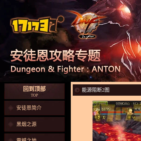
回到顶部
能源阻断2图
TOP
安徒恩简介
黑烟之源
震撼之地