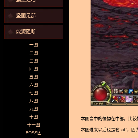
坚固足部
能源阻断
一图
二图
三图
四图
五图
六图
七图
八图
九图
十图
本图当中的怪物在中部。比较
十一图
本图进来以后也是套buff，
BOSS图