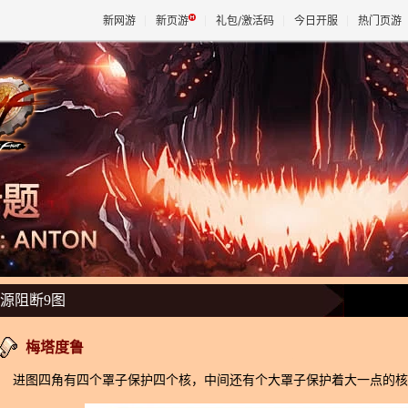
新网游
新页游
礼包/激活码
今日开服
热门页游
魔兽
天堂
王权与
源阻断9图
梅塔度鲁
进图四角有四个罩子保护四个核，中间还有个大罩子保护着大一点的核