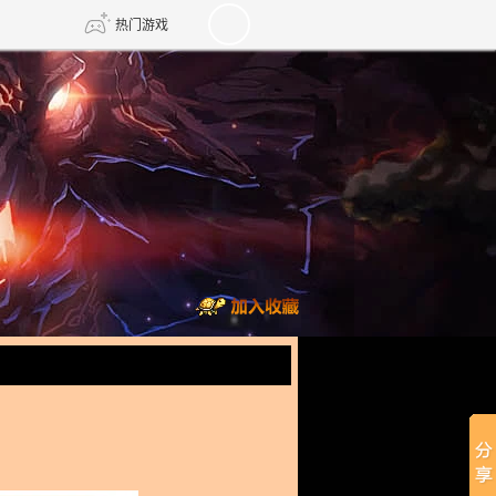
热门游戏
DNF
传奇4
剑网3旗舰版
新天龙八部
自由
诛仙世界
仙剑世界