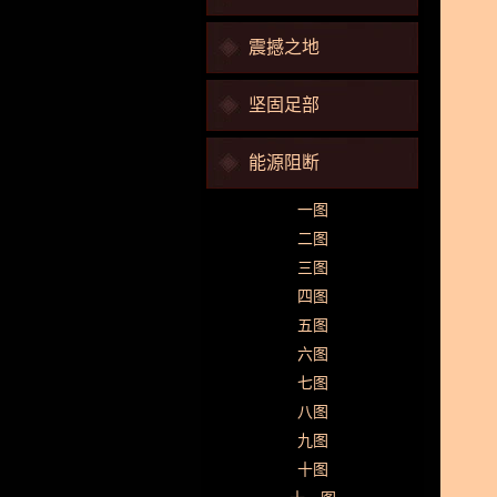
震撼之地
坚固足部
能源阻断
一图
二图
三图
四图
五图
六图
七图
八图
九图
十图