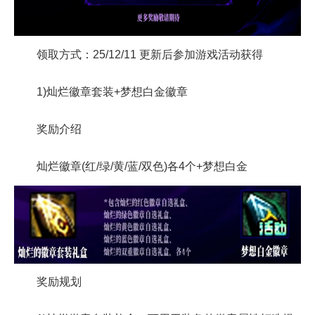
领取方式：25/12/11 更新后参加游戏活动获得
1)灿烂徽章套装+梦想白金徽章
奖励介绍
灿烂徽章(红/绿/黄/蓝/双色)各4个+梦想白金
奖励规划