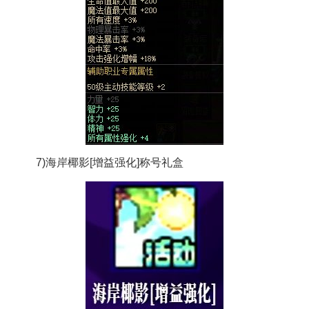
7)海岸椰影[增益强化]称号礼盒