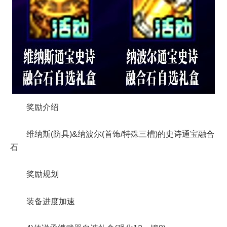
奖励介绍
维纳斯(防具)&纳波尔(首饰/特殊三槽)的史诗通宝融合
石
奖励规划
装备进度加速