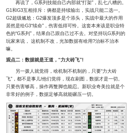
再说了，G系列技能自己内部就“打架”，乱七八糟的。
G1和G3互相排斥：俩都是持续输出，实战只能二选一。
G2超级尴尬：G2爆发顶多是个添头，实战中最大的作用
居然是给G3“续命”，伤害低得可怜。这套本来该是职业特
色的“G系列”，结果自己跟自己过不去。对坚持玩G系列的
玩家来说， 这机制不改，光加数据有啥用?治标不治本
嘛。
观点二：数据就是王道，“力大砖飞”!
另一拨人就觉得，啥机制不机制的，只要“力大砖
飞”，都不是事儿!他们觉得，现在刷图，数据才是一切。
只要伤害够高，操作再蹩脚也能忍。新职业奇美拉就是个
非常好的例子，数据足够高就能碾压一切。