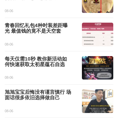
08-06
青春回忆礼包4种时装差距曝
光 最值钱的竟不是天空套
08-06
每天仅需10秒 教你新活动如
何快速获取太初星蕴石自选
08-06
旭旭宝宝后悔没有谨言慎行 场
面话很多依旧选择做自己
08-06