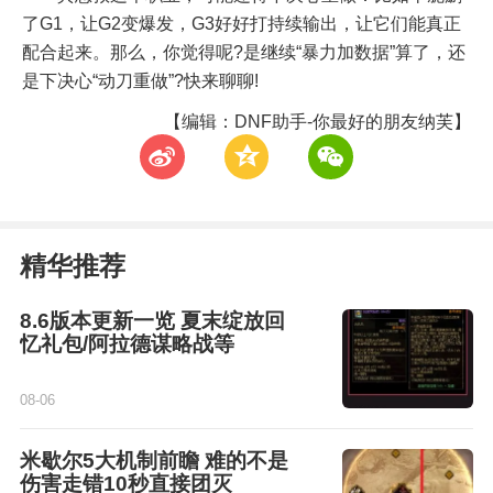
了G1，让G2变爆发，G3好好打持续输出，让它们能真正
配合起来。那么，你觉得呢?是继续“暴力加数据”算了，还
是下决心“动刀重做”?快来聊聊!
【编辑：DNF助手-你最好的朋友纳芙】
t
z
w
精华推荐
8.6版本更新一览 夏末绽放回
忆礼包/阿拉德谋略战等
08-06
米歇尔5大机制前瞻 难的不是
伤害走错10秒直接团灭