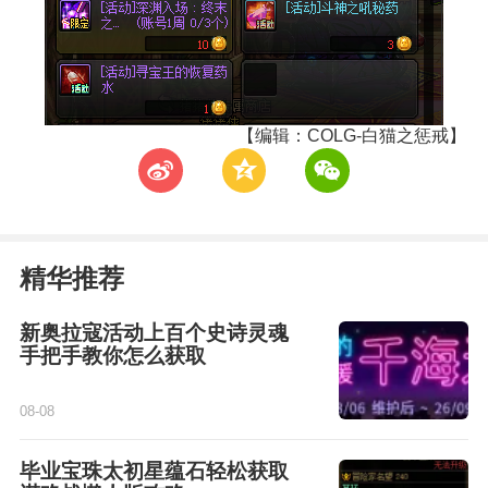
【编辑：COLG-白猫之惩戒】
t
z
w
精华推荐
新奥拉寇活动上百个史诗灵魂
手把手教你怎么获取
08-08
毕业宝珠太初星蕴石轻松获取