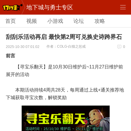
地下城与勇士专区
首页
视频
小游戏
论坛
攻略
刮刮乐活动再启 最快第2周可兑换史诗跨界石
作者：COLG-白猫之惩戒
2025-10-30 07:01:02
0
前言
【寻宝乐翻天】是10月30日维护后~11月27日维护前
展开的活动
本期活动持续4周共28天，每周通过上线+通关推荐地
下城获取寻宝次数，解锁奖励