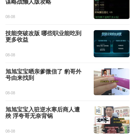
谋略战懒人版攻略
08-08
技能突破改版 哪些职业能吃到
更多收益
08-08
旭旭宝宝晒亲爹微信了 豹哥外
号由来找到
08-08
旭旭宝宝入驻逆水寒后商人遭
殃 浮夸哥无奈背锅
08-08