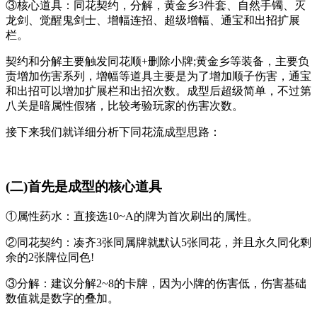
③核心道具：同花契约，分解，黄金乡3件套、自然手镯、灭
龙剑、觉醒鬼剑士、增幅连招、超级增幅、通宝和出招扩展
栏。
契约和分解主要触发同花顺+删除小牌;黄金乡等装备，主要负
责增加伤害系列，增幅等道具主要是为了增加顺子伤害，通宝
和出招可以增加扩展栏和出招次数。成型后超级简单，不过第
八关是暗属性假猪，比较考验玩家的伤害次数。
接下来我们就详细分析下同花流成型思路：
(二)首先是成型的核心道具
①属性药水：直接选10~A的牌为首次刷出的属性。
②同花契约：凑齐3张同属牌就默认5张同花，并且永久同化剩
余的2张牌位同色!
③分解：建议分解2~8的卡牌，因为小牌的伤害低，伤害基础
数值就是数字的叠加。