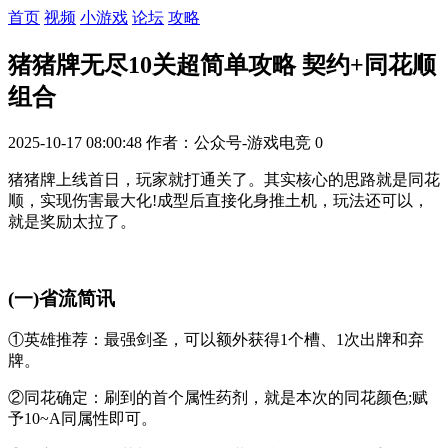
首页
视频
小游戏
论坛
攻略
猪猪牌无尽10关超简单攻略 契约+同花顺
组合
2025-10-17 08:00:48
作者：公众号-游戏电竞
0
猪猪牌上线首日，玩家就打通关了。其实核心的思路就是同花
顺，实现伤害最大化!成型后直接化身推土机，玩法还可以，
就是奖励太拉了。
(一)省流简讯
①英雄推荐：最强剑圣，可以额外获得1个槽、1次出牌和弃
牌。
②同花确定：刷到的首个属性药剂，就是本次的同花颜色;赋
予10~A同属性即可。