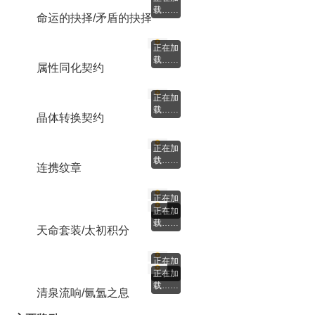
正在加
载……
军神的遗书/庇护宝石/古怪耳环
正在加
载……
命运的抉择/矛盾的抉择
正在加
载……
属性同化契约
正在加
载……
晶体转换契约
正在加
载……
连携纹章
天命套装/太初积分