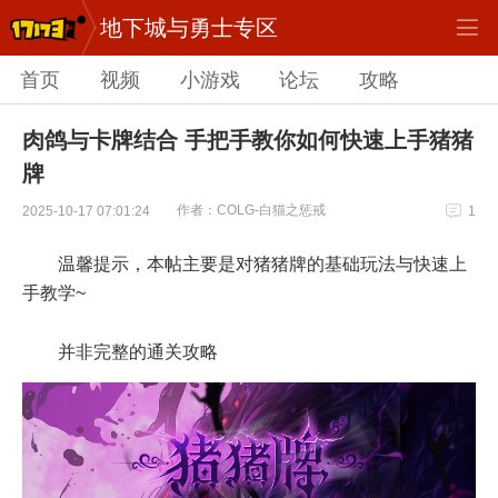
地下城与勇士专区
首页
视频
小游戏
论坛
攻略
肉鸽与卡牌结合 手把手教你如何快速上手猪猪
牌
作者：COLG-白猫之惩戒
2025-10-17 07:01:24
1
温馨提示，本帖主要是对猪猪牌的基础玩法与快速上
手教学~
并非完整的通关攻略