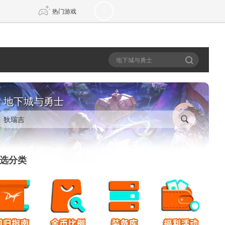
热门游戏
DNF
传奇4
剑网3旗舰版
新天龙八部
地下城与勇士
自由
诛仙世界
新仙侠5
选分类