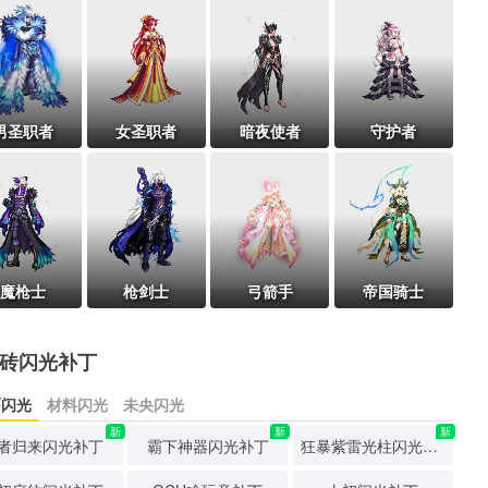
男圣职者
女圣职者
暗夜使者
守护者
魔枪士
枪剑士
弓箭手
帝国骑士
砖闪光补丁
币闪光
材料闪光
未央闪光
新
新
新
者归来闪光补丁
霸下神器闪光补丁
狂暴紫雷光柱闪光补丁