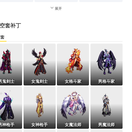
展开
空套补丁
空套
男鬼剑士
女鬼剑士
女格斗家
男格斗家
男神枪手
女神枪手
女魔法师
男魔法师