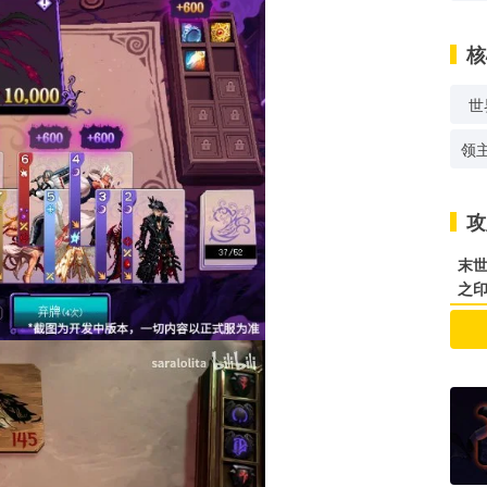
核
世
领
攻
末世
之