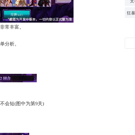
太
非常丰富。
单分析。
会短(图中为第9关)