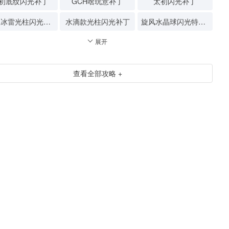
初底纹闪光补丁
GCH啥玩意补丁
太初闪光补丁
狂暴冰雷光柱闪光补丁
水滴款光柱闪光补丁
旋风水晶球闪光特效补丁
展开
查看全部攻略 +