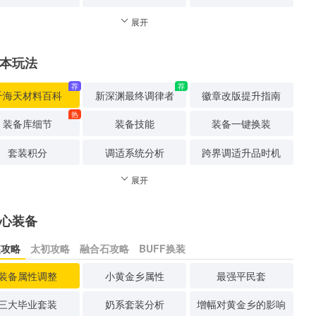
展开
本玩法
荐
荐
千海天材料百科
新深渊最终调律者
徽章改版提升指南
热
装备库细节
装备技能
装备一键换装
套装积分
调适系统分析
跨界调适升品时机
展开
心装备
装攻略
太初攻略
融合石攻略
BUFF换装
装备属性调整
小黄金乡属性
最强平民套
三大毕业套装
奶系套装分析
增幅对黄金乡的影响