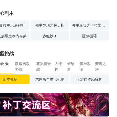
心副本
界领主玩法解析
领主显现之拉贝斯
领主哀嚎之卡拉米塔斯
主崩塌之泰内布莱
赤红铁矿
噩梦循环
坚挑战
录·天
狄瑞吉攻
雾岚黄昏
人造
维纳
雾神攻
梦境之
印
坚战
战
神
斯
坚
塔
团本介绍
末世录全重点机制
全难度奖励解析