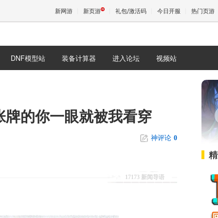
新网游
新页游
礼包/激活码
今日开服
热门页游
DNF模型站
装备计算器
进入论坛
视频站
魔兽
天堂
2张牌的你一眼就被我看穿
王权与
神评论
0
精
17173 新闻导语