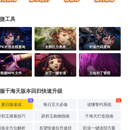
捷工具
PK对照在线查询
全跨区分类表
时装代码查询
韩服NPK文件
补丁一键专清
立绘补丁管理
服千海天版本回归快速升级
荐
热
夏日版速成
每日五大必做
读懂誓约系统
辟邪玉搜索技巧
辟邪玉购物指南
千海天打造指南
词条全方位解析
名望快速拉升途径
职业一键连招方案