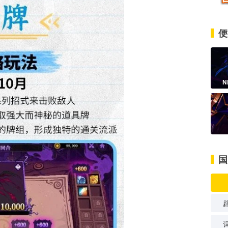
便
N
国