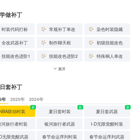
学做补丁
时装代码打标
常规补丁单改
染色时装隐藏
全改武器补丁
制作聊天框
初级技能改色
技能改色进阶1
技能改色进阶2
特殊桐人单改
展开
日套补丁
26年
2025年
2024年
新
新
新
NBA联动时装
夏日套时装
夏日套武器
银河旅行者时装
银河旅行者武器
I-D无限觉醒时装
-D无限觉醒武器
春节命运序列时装
春节命运序列武器