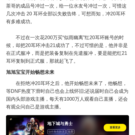
茶哥的成品号冲过一次，给一位水友号冲过一次，可惜这
几次冲击 20 耳环全部以失败告终，可想而知，冲20耳环
有多难成功。
不过在一次花200万买“似雨幽离”红20耳环账号的时
候，却把20耳环冲击21成功了，不过可惜的是，他并非是
在正式服冲，而是把装备复制在先遣服冲，要是能把红21
耳环复制到正式服，那就起飞了。
旭旭宝宝开始畅想未来
在拒绝冲20耳环之后，他开始畅想未来了，他畅想，
等DNF热度下滑时自己也会上线怀旧;还说届时自己会成为
国内头部游戏主播，每天有1000万人观看自己直播，还会
有观众问自己是游戏主播。
地下城与勇士
查看更多
动作角色扮演
免费