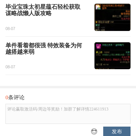
毕业宝珠太初星蕴石轻松获取
谋略战懒人版攻略
08-07
单件看着都很强 特效装备为何
越搭越来弱
08-07
0
条评论
评论赢取激活码/周边等奖励！加群了解详情224611913
发布