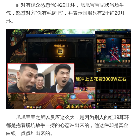
面对有观众怂恿他冲20耳环，旭旭宝宝见状当场生
气，怒怼对方“你有毛病吧”，并表示国服只有2个红20耳
环。
旭旭宝宝之所以反应这么大，是因为别人的红19耳环
都是抱着脱坑放手一搏的心态冲出来的，他这件却是真金
白银一点点堆出来的。