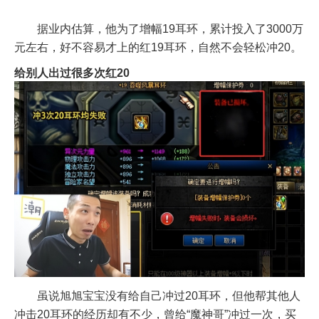
据业内估算，他为了增幅19耳环，累计投入了3000万
元左右，好不容易才上的红19耳环，自然不会轻松冲20。
给别人出过很多次红20
虽说旭旭宝宝没有给自己冲过20耳环，但他帮其他人
冲击20耳环的经历却有不少，曾给“魔神哥”冲过一次，买