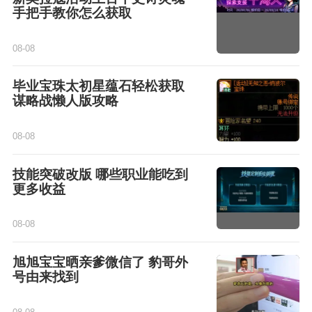
手把手教你怎么获取
08-08
毕业宝珠太初星蕴石轻松获取
谋略战懒人版攻略
08-08
技能突破改版 哪些职业能吃到
更多收益
08-08
旭旭宝宝晒亲爹微信了 豹哥外
号由来找到