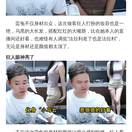
蛮兔不仅身材出众，这次做客狂人打扮的妆容也是一
绝，乌黑的大长发，搭配红红的大嘴唇，比在她本人的直
播间还好看，也难怪有人调侃“法拉利老了也是法拉利”，
无论是身材还是颜值都太顶了。
狂人眼神亮了