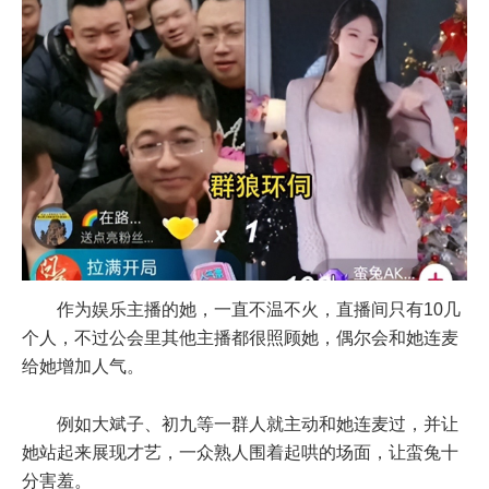
作为娱乐主播的她，一直不温不火，直播间只有10几
个人，不过公会里其他主播都很照顾她，偶尔会和她连麦
给她增加人气。
例如大斌子、初九等一群人就主动和她连麦过，并让
她站起来展现才艺，一众熟人围着起哄的场面，让蛮兔十
分害羞。