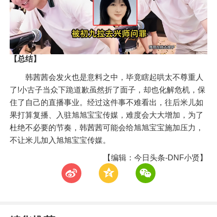
【总结】
韩茜茜会发火也是意料之中，毕竟瞎起哄太不尊重人
了!小古子当众下跪道歉虽然折了面子，却也化解危机，保
住了自己的直播事业。经过这件事不难看出，往后米儿如
果打算复播、入驻旭旭宝宝传媒，难度会大大增加，为了
杜绝不必要的节奏，韩茜茜可能会给旭旭宝宝施加压力，
不让米儿加入旭旭宝宝传媒。
【编辑：今日头条-DNF小贤】
t
z
w