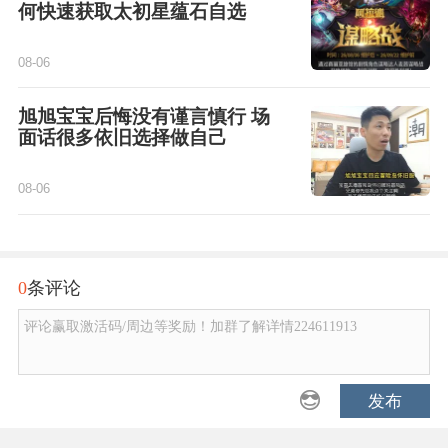
何快速获取太初星蕴石自选
08-06
旭旭宝宝后悔没有谨言慎行 场
面话很多依旧选择做自己
08-06
0
条评论
评论赢取激活码/周边等奖励！加群了解详情224611913
发布