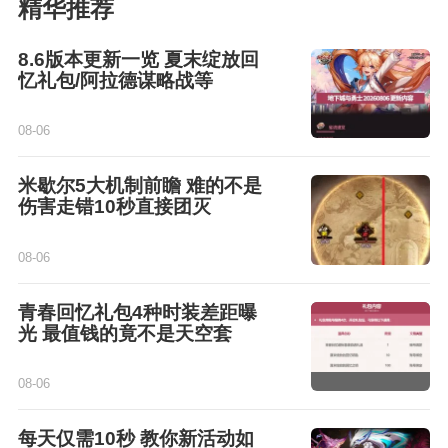
精华推荐
8.6版本更新一览 夏末绽放回
忆礼包/阿拉德谋略战等
08-06
米歇尔5大机制前瞻 难的不是
伤害走错10秒直接团灭
08-06
青春回忆礼包4种时装差距曝
光 最值钱的竟不是天空套
08-06
每天仅需10秒 教你新活动如