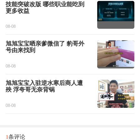
技能突破改版 哪些职业能吃到
更多收益
08-08
旭旭宝宝晒亲爹微信了 豹哥外
号由来找到
08-08
旭旭宝宝入驻逆水寒后商人遭
殃 浮夸哥无奈背锅
08-08
1
条评论