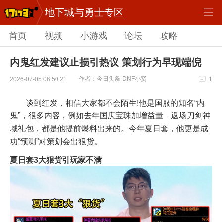
地下城与勇士专区
首页
视频
小游戏
论坛
攻略
内鬼红发建议止损引热议 策划行为早现端倪
作者：今日头条-DNF小贤
2026-07-05 06:50:21
1
谈到红发，相信大家都不会陌生!他是国服的知名“内
鬼”，很多内容，例如去年国庆宝珠加增益量，返场刀剑神
域礼包，都是他提前爆料出来的。今年夏日套，他更是成
功“预测”对策划会出狠货。
夏日套3大狠货引玩家不满