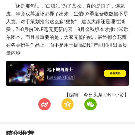
还是那句话，“白狐狸”为了营收，真的是拼了，连龙
皮、年套双尊返场都弄了出来，生怕Q3季度营收数据不尽
人意。对于策划推出这么多“狠货”，建议大家还是理性消
费，7~8月份DNF毫无更新内容，9月金秋版本才推出米歇
尔团本。而且最重要的是，大家充值的钱，最终都会花费
在各类衍生作品上，而不是用于提高DNF产能和推出高质
量内容。
地下城与勇士
查看更多
动作角色扮演
免费
【编辑：今日头条-DNF小贤】
t
z
w
精华推荐