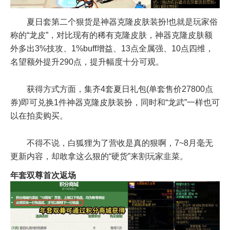
夏日套第二个狠货是神器克隆皮肤装扮!也就是玩家俗
称的“龙皮”，对比现有的稀有克隆皮肤，神器克隆皮肤额
外多出3%技攻、1%buff增益、13点全属强、10点四维，
名望额外提升290点，提升幅度十分可观。
获得方式方面，集齐4套夏日礼包(单套售价27800点
券)即可兑换1件神器克隆皮肤装扮，同时和“龙武”一样也可
以在拍卖购买。
不得不说，白狐狸为了营收是真的狠啊，7~8月毫无
更新内容，却敢拿这么狠的“硬货”来割玩家韭菜。
年套双尊首次返场