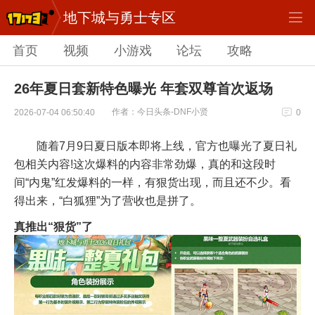
地下城与勇士专区
首页
视频
小游戏
论坛
攻略
26年夏日套新特色曝光 年套双尊首次返场
作者：今日头条-DNF小贤
2026-07-04 06:50:40
0
随着7月9日夏日版本即将上线，官方也曝光了夏日礼
包相关内容!这次爆料的内容非常劲爆，真的和这段时
间“内鬼”红发爆料的一样，有狠货出现，而且还不少。看
得出来，“白狐狸”为了营收也是拼了。
真推出“狠货”了