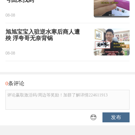
08-08
旭旭宝宝入驻逆水寒后商人遭
殃 浮夸哥无奈背锅
08-08
0
条评论
评论赢取激活码/周边等奖励！加群了解详情224611913
发布