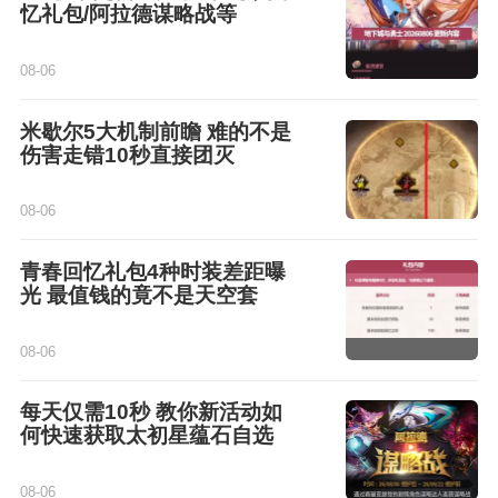
忆礼包/阿拉德谋略战等
08-06
米歇尔5大机制前瞻 难的不是
伤害走错10秒直接团灭
08-06
青春回忆礼包4种时装差距曝
光 最值钱的竟不是天空套
08-06
每天仅需10秒 教你新活动如
何快速获取太初星蕴石自选
08-06