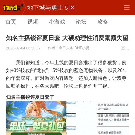
地下城与勇士专区
首页
视频
小游戏
论坛
攻略
知名主播锐评夏日套 大硕劝理性消费素颜失望
作者：今日头条-DNF小贤
2026-07-04 06:50:37
1
我们都知道，今年上线的夏日套推出了很多狠货，例
如+3%技攻的“龙皮”、5%技攻的蓝色宠物装备，以及26年
的年套双尊。面对游戏内容匮乏，还加入新特色，让双尊
回归的操作，在各大贴吧、论坛上也是炸开了锅。
知名主播锐评夏日套了