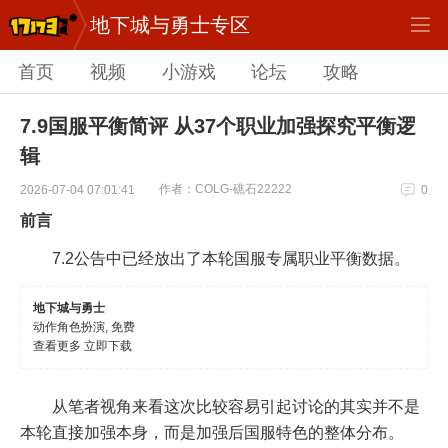
地下城与勇士专区
首页
视频
小游戏
论坛
攻略
7.9国服平衡简评 从37个职业加强探究平衡逻
辑
作者：COLG-礁石22222
2026-07-04 07:01:41
0
前言
7.2公告中已经放出了本轮国服专属职业平衡数据。
地下城与勇士
动作角色扮演, 免费
查看更多
立即下载
从笔者视角来看这次比较容易引起讨论的其实并不是
本轮直接加强本身，而是加强后国服特色的整体分布。