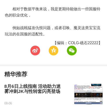
相对于数据平衡来说，我是更期待能做出一些国服特
色的职业优化，
例如战戟猛攻仇恨问题，或者召唤、魔灵这类宝宝流
玩法的在国服的适配性。
【编辑：COLG-礁石22222】
t
z
w
精华推荐
8月6日上线指南 活动助力迷
雾冲刺JK与性转套闪亮登场
08-06