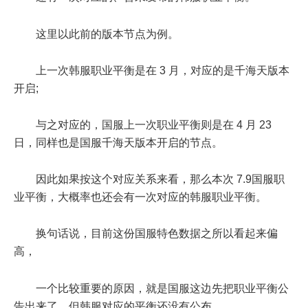
这里以此前的版本节点为例。
上一次韩服职业平衡是在 3 月，对应的是千海天版本
开启;
与之对应的，国服上一次职业平衡则是在 4 月 23
日，同样也是国服千海天版本开启的节点。
因此如果按这个对应关系来看，那么本次 7.9国服职
业平衡，大概率也还会有一次对应的韩服职业平衡。
换句话说，目前这份国服特色数据之所以看起来偏
高，
一个比较重要的原因，就是国服这边先把职业平衡公
告出来了，但韩服对应的平衡还没有公布。