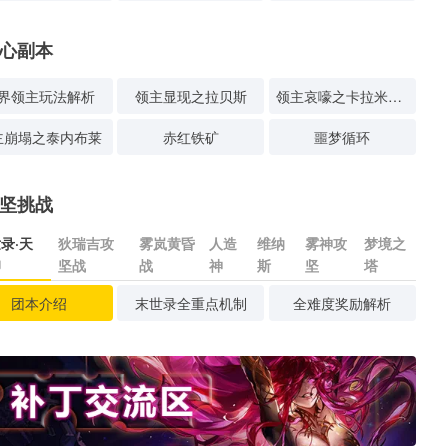
心副本
界领主玩法解析
领主显现之拉贝斯
领主哀嚎之卡拉米塔斯
主崩塌之泰内布莱
赤红铁矿
噩梦循环
坚挑战
录·天
狄瑞吉攻
雾岚黄昏
人造
维纳
雾神攻
梦境之
印
坚战
战
神
斯
坚
塔
团本介绍
末世录全重点机制
全难度奖励解析