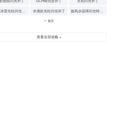
初底纹闪光补丁
GCH啥玩意补丁
太初闪光补丁
狂暴冰雷光柱闪光补丁
水滴款光柱闪光补丁
旋风水晶球闪光特效补丁
展开
查看全部攻略 +