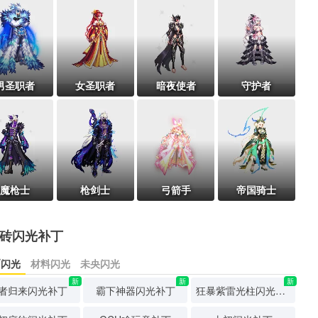
男圣职者
女圣职者
暗夜使者
守护者
魔枪士
枪剑士
弓箭手
帝国骑士
砖闪光补丁
币闪光
材料闪光
未央闪光
新
新
新
者归来闪光补丁
霸下神器闪光补丁
狂暴紫雷光柱闪光补丁