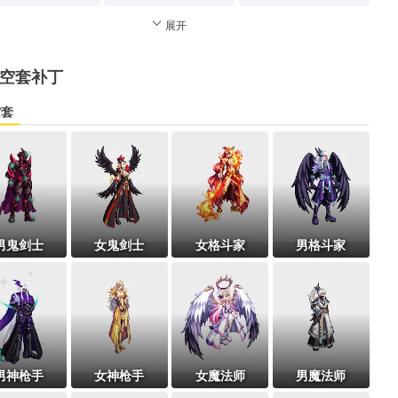
展开
空套补丁
空套
男鬼剑士
女鬼剑士
女格斗家
男格斗家
男神枪手
女神枪手
女魔法师
男魔法师