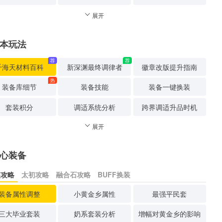
展开
本玩法
荐
荐
千海天材料百科
新深渊最终调律者
徽章改版提升指南
热
装备库细节
装备技能
装备一键换装
套装积分
调适系统分析
跨界调适升品时机
展开
心装备
装攻略
太初攻略
融合石攻略
BUFF换装
装备属性调整
小黄金乡属性
最强平民套
三大毕业套装
奶系套装分析
增幅对黄金乡的影响