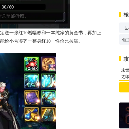
核
世
定送一张红10增幅券和一本纯净的黄金书，再加上
领
能给小号凑齐一整身红10，性价比拉满。
攻
末世
之