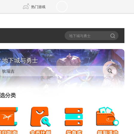
热门游戏
DNF
传奇4
剑网3旗舰版
新天龙八部
地下城与勇士
自由
诛仙世界
新仙侠5
选分类