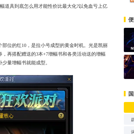
幅道具到底怎么用才能性价比最大化?以免血亏上亿
便
个部位的红10，是拉小号成型的黄金时机。光是凯丽
N
券，再搭配赠送的3本+7增幅书和各类活动送的增幅
再补少量增幅书就能成型。
国