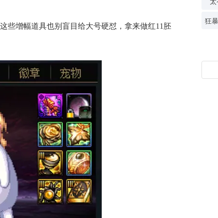
太
这些增幅道具也别盲目给大号硬怼，拿来做红11胚