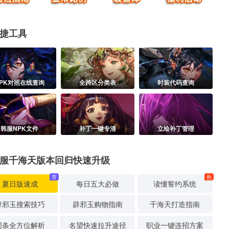
捷工具
PK对照在线查询
全跨区分类表
时装代码查询
韩服NPK文件
补丁一键专清
立绘补丁管理
服千海天版本回归快速升级
荐
热
夏日版速成
每日五大必做
读懂誓约系统
辟邪玉搜索技巧
辟邪玉购物指南
千海天打造指南
词条全方位解析
名望快速拉升途径
职业一键连招方案