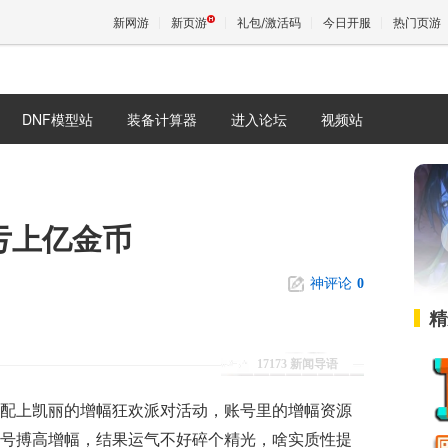
新网游
新页游
礼包/激活码
今日开服
热门页游
DNF模型站
装备计算器
进入论坛
视频站
魔兽
天堂
亏上亿金币
王权与
神评论
0
精
17173 新闻导语
配上凯丽的增幅狂欢派对活动，账号里的增幅资源
号搏高增幅，结果运气不好碎个精光，啥实质性提