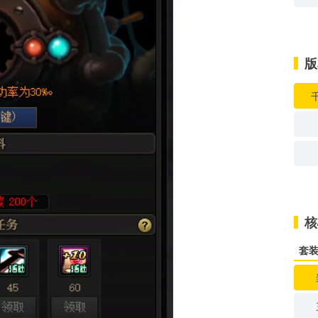
版
核
套