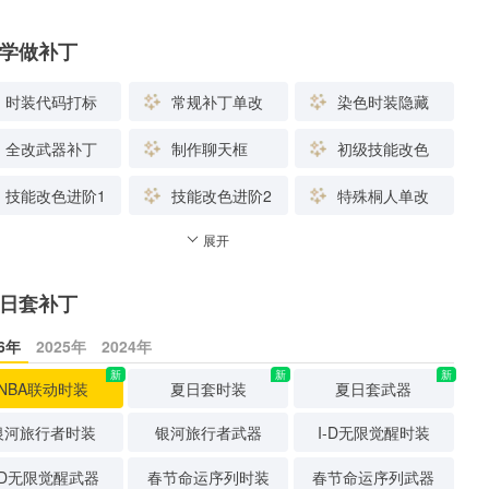
学做补丁
时装代码打标
常规补丁单改
染色时装隐藏
全改武器补丁
制作聊天框
初级技能改色
技能改色进阶1
技能改色进阶2
特殊桐人单改
展开
日套补丁
26年
2025年
2024年
新
新
新
NBA联动时装
夏日套时装
夏日套武器
银河旅行者时装
银河旅行者武器
I-D无限觉醒时装
-D无限觉醒武器
春节命运序列时装
春节命运序列武器