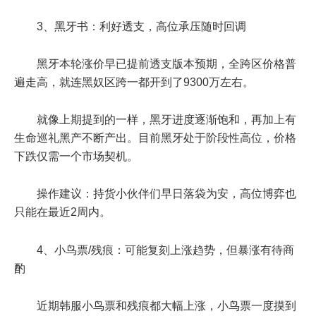
3、黑牙书：利好透支，高位承压随时回调
黑牙本轮涨价早已提前透支版本预期，全跨区价格普
遍走高，就连黑奴区跨一都开到了9300万左右。
就像上期提到的一样，黑牙进度逐渐饱和，再加上有
生命巡礼黑产不断产出。目前黑牙处于阶段性高位，价格
下跌仅需一个市场契机。
操作建议：持货小伙伴们早日落袋为安，高位博弈也
只能在最近2周内。
4、小鸟票/残痕：可能复刻上涨趋势，但暴涨有待商
酌
近期韩服小鸟票和残痕都大幅上涨，小鸟票一度摸到