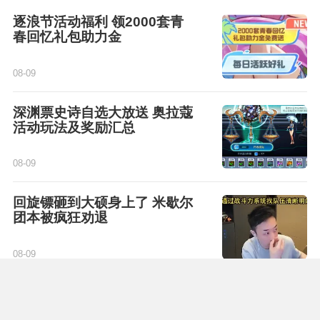
逐浪节活动福利 领2000套青
春回忆礼包助力金
08-09
深渊票史诗自选大放送 奥拉蔻
活动玩法及奖励汇总
08-09
回旋镖砸到大硕身上了 米歇尔
团本被疯狂劝退
08-09
新氪金项目月卡要来了吗 内鬼
爆料引热议