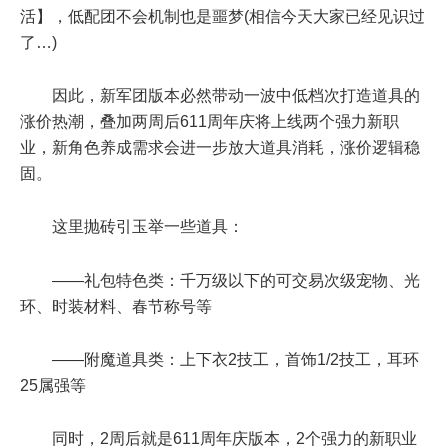
活】，低配团不会机制也是噩梦(相信今天大家已经见识过
了…)
因此，新军团版本必然带动一波中低档次打造道具的
涨价热潮，叠加两周后611周年庆将上线两个强力新职
业，新角色养成需求会进一步放大道具消耗，涨价逻辑稳
固。
这里抛砖引玉举一些道具：
——礼包特色类：千万级以下的可交易次级宠物、光
环、时装材料、春节称号等
——附魔道具类：上下衣2技工，首饰1/2技工，耳环
25属强等
同时，2周后就是611周年庆版本，2个强力的新职业