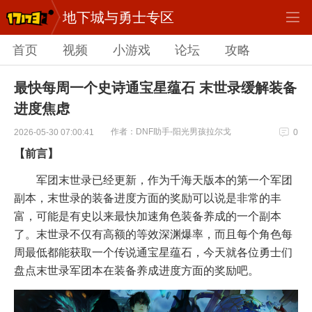
地下城与勇士专区
首页
视频
小游戏
论坛
攻略
最快每周一个史诗通宝星蕴石 末世录缓解装备
进度焦虑
作者：DNF助手-阳光男孩拉尔戈
2026-05-30 07:00:41
0
【前言】
军团末世录已经更新，作为千海天版本的第一个军团
副本，末世录的装备进度方面的奖励可以说是非常的丰
富，可能是有史以来最快加速角色装备养成的一个副本
了。末世录不仅有高额的等效深渊爆率，而且每个角色每
周最低都能获取一个传说通宝星蕴石，今天就各位勇士们
盘点末世录军团本在装备养成进度方面的奖励吧。