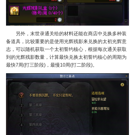
另外，末世录通关给的材料还能在商店中兑换多种装
备道具，比较重要的是使用光辉残影来兑换的太初光辉意
志，可以随机获取一个太初誓约核心，根据每次通关获取
到的光辉残影数量，计算最快兑换太初誓约核心的周期为
最快7周(打三阶段)，最慢10周(打二阶段)。