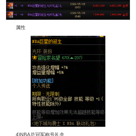
属性
4)NBA总冠军称号礼盒