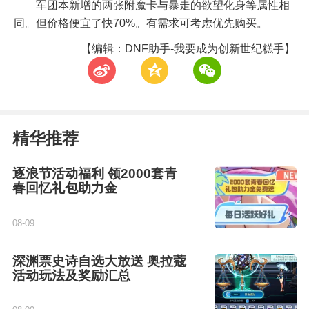
军团本新增的两张附魔卡与暴走的欲望化身等属性相
同。但价格便宜了快70%。有需求可考虑优先购买。
【编辑：DNF助手-我要成为创新世纪糕手】
t
z
w
精华推荐
逐浪节活动福利 领2000套青
春回忆礼包助力金
08-09
深渊票史诗自选大放送 奥拉蔻
活动玩法及奖励汇总