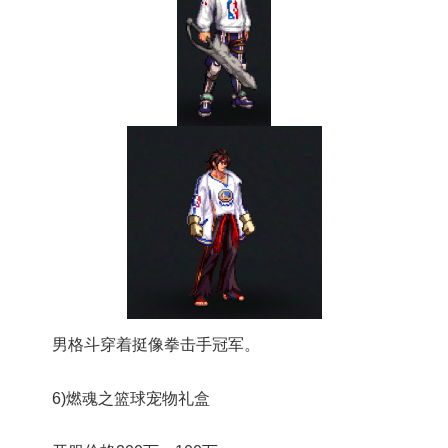
男格斗穿着挺像拳击手冠军。
6)燃魂之篮球宠物礼盒