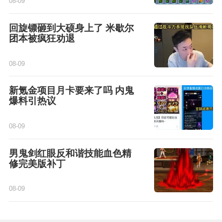
08-09
回旋镖砸到大硕身上了 米歇尔
团本被疯狂劝退
08-09
新氪金项目月卡要来了吗 内鬼
爆料引热议
08-09
男鬼剑红眼反和谐技能血色精
修完美版补丁
08-09