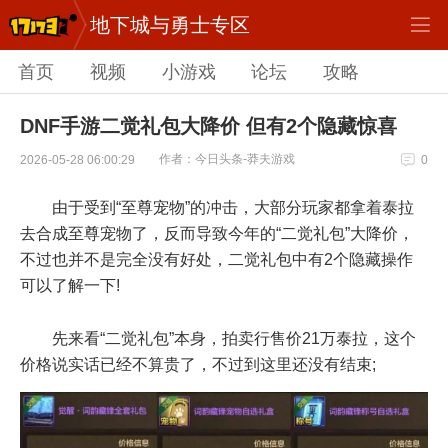
地下城与勇士专区
首页
视频
小游戏
论坛
攻略
DNF手游二觉礼包大降价 但有2个隐藏惊喜
作者：今日头条-莽夫游戏
2026-05-28 06:00:29
0
由于受到“至尊宠物”的冲击，大部分玩家都拿着泰拉
去合成至尊宠物了，反而导致今年的“二觉礼包”大降价，
不过也并不是完全没有好处，二觉礼包中有2个隐藏操作
可以了解一下!
先来看“二觉礼包”本身，拍卖行售价21万泰拉，这个
价格说实话已经不算贵了，不过到这里还没有结束;