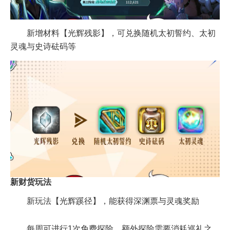
新增材料【光辉残影】，可兑换随机太初誓约、太初
灵魂与史诗砝码等
新财货玩法
新玩法【光辉蹊径】，能获得深渊票与灵魂奖励
每周可进行1次免费探险，额外探险需要消耗巡礼之