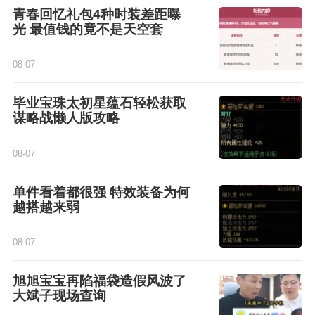
青春回忆礼包4种时装差距曝
光 最值钱的竟不是天空套
08-07
毕业宝珠太初星蕴石轻松获取
谋略战懒人版攻略
08-07
单件看着都很强 特效装备为何
越搭越来弱
08-07
旭旭宝宝再陷福袋造假风波了
大斌子现场查询