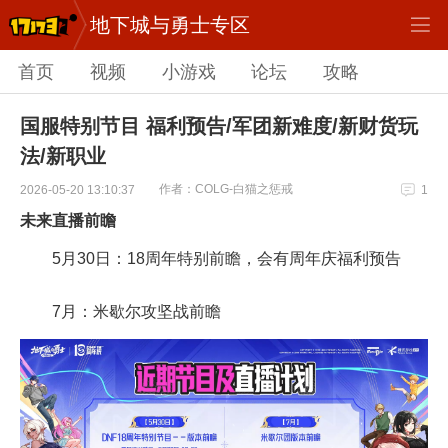
地下城与勇士专区
首页
视频
小游戏
论坛
攻略
国服特别节目 福利预告/军团新难度/新财货玩
法/新职业
作者：COLG-白猫之惩戒
2026-05-20 13:10:37
1
未来直播前瞻
5月30日：18周年特别前瞻，会有周年庆福利预告
7月：米歇尔攻坚战前瞻