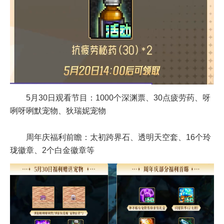
5月30日观看节目：1000个深渊票、30点疲劳药、呀
咧呀咧默宠物、狄瑞妮宠物
周年庆福利前瞻：太初跨界石、透明天空套、16个玲
珑徽章、2个白金徽章等