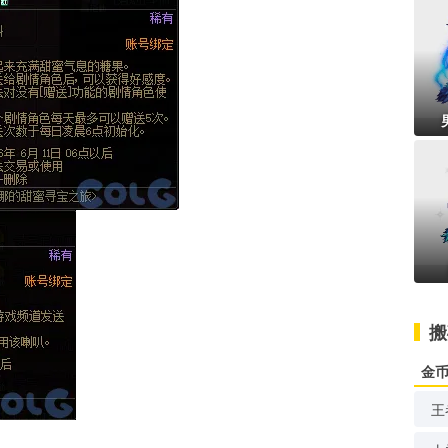
搬
金
王