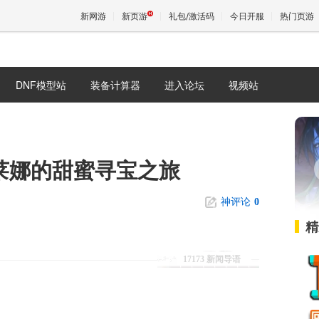
新网游
新页游
礼包/激活码
今日开服
热门页游
DNF模型站
装备计算器
进入论坛
视频站
魔兽
天堂
/莱娜的甜蜜寻宝之旅
王权与
神评论
0
精
17173 新闻导语