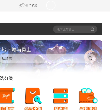
热门游戏
DNF
传奇4
剑网3旗舰版
新天龙八部
地下城与勇士
自由
诛仙世界
新仙侠5
选分类