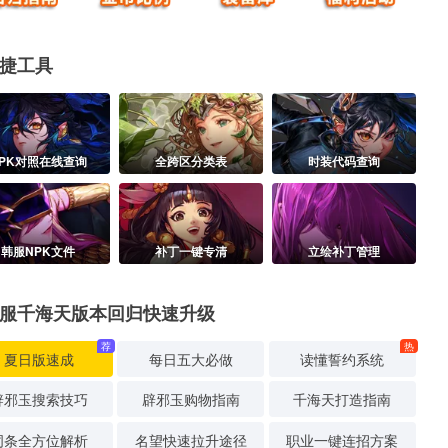
捷工具
PK对照在线查询
全跨区分类表
时装代码查询
韩服NPK文件
补丁一键专清
立绘补丁管理
服千海天版本回归快速升级
荐
热
夏日版速成
每日五大必做
读懂誓约系统
辟邪玉搜索技巧
辟邪玉购物指南
千海天打造指南
词条全方位解析
名望快速拉升途径
职业一键连招方案