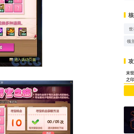
核
世
领
攻
末世
之