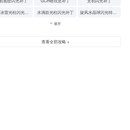
初底纹闪光补丁
GCH啥玩意补丁
太初闪光补丁
狂暴冰雷光柱闪光补丁
水滴款光柱闪光补丁
旋风水晶球闪光特效补丁
展开
查看全部攻略 +