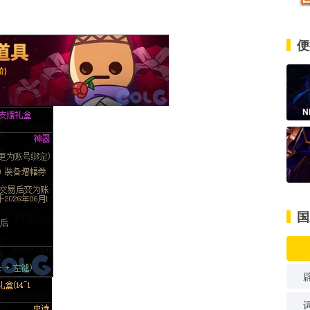
便
N
国