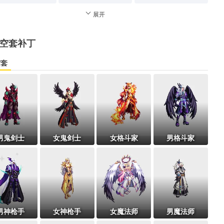
展开
空套补丁
空套
男鬼剑士
女鬼剑士
女格斗家
男格斗家
男神枪手
女神枪手
女魔法师
男魔法师