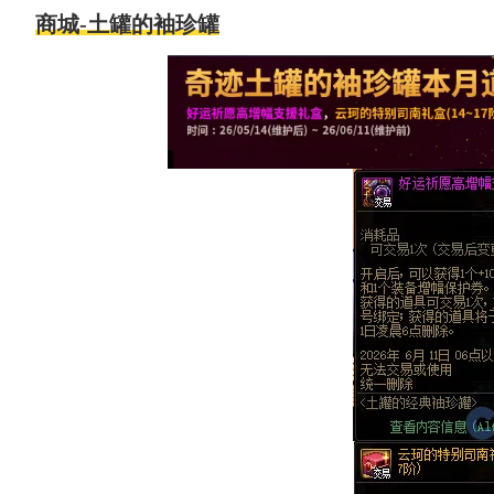
商城-土罐的袖珍罐