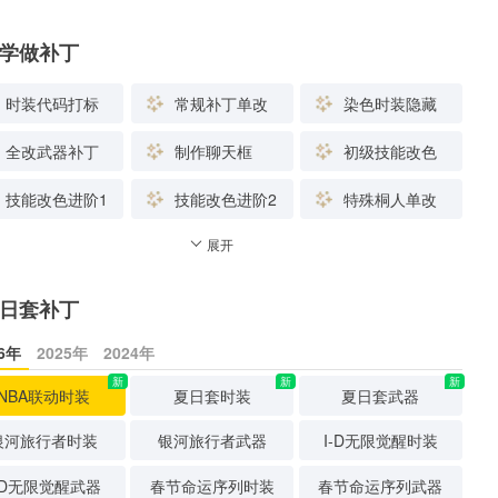
学做补丁
时装代码打标
常规补丁单改
染色时装隐藏
全改武器补丁
制作聊天框
初级技能改色
技能改色进阶1
技能改色进阶2
特殊桐人单改
展开
日套补丁
26年
2025年
2024年
新
新
新
NBA联动时装
夏日套时装
夏日套武器
银河旅行者时装
银河旅行者武器
I-D无限觉醒时装
-D无限觉醒武器
春节命运序列时装
春节命运序列武器