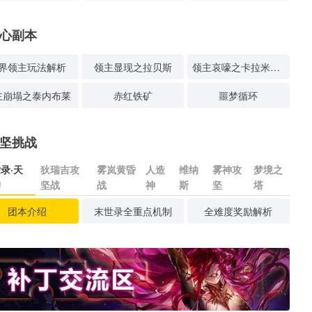
心副本
界领主玩法解析
领主显现之拉贝斯
领主哀嚎之卡拉米塔斯
主崩塌之泰内布莱
赤红铁矿
噩梦循环
坚挑战
录·天
狄瑞吉攻
雾岚黄昏
人造
维纳
雾神攻
梦境之
印
坚战
战
神
斯
坚
塔
团本介绍
末世录全重点机制
全难度奖励解析