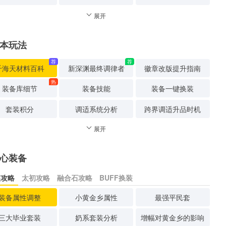
展开
本玩法
荐
荐
千海天材料百科
新深渊最终调律者
徽章改版提升指南
热
装备库细节
装备技能
装备一键换装
套装积分
调适系统分析
跨界调适升品时机
展开
心装备
装攻略
太初攻略
融合石攻略
BUFF换装
装备属性调整
小黄金乡属性
最强平民套
三大毕业套装
奶系套装分析
增幅对黄金乡的影响