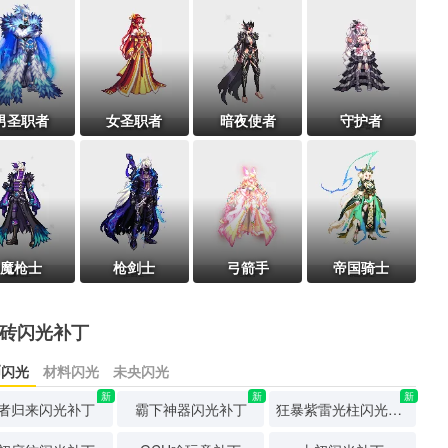
男圣职者
女圣职者
暗夜使者
守护者
魔枪士
枪剑士
弓箭手
帝国骑士
砖闪光补丁
币闪光
材料闪光
未央闪光
新
新
新
者归来闪光补丁
霸下神器闪光补丁
狂暴紫雷光柱闪光补丁