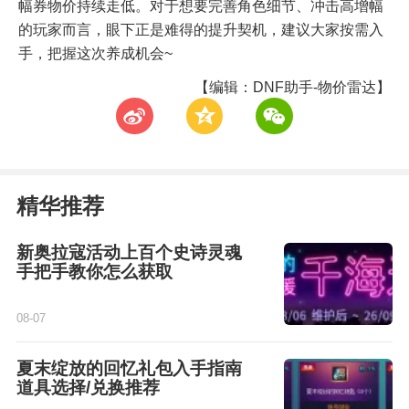
幅券物价持续走低。对于想要完善角色细节、冲击高增幅
的玩家而言，眼下正是难得的提升契机，建议大家按需入
手，把握这次养成机会~
【编辑：DNF助手-物价雷达】
t
z
w
精华推荐
新奥拉寇活动上百个史诗灵魂
手把手教你怎么获取
08-07
夏末绽放的回忆礼包入手指南
道具选择/兑换推荐