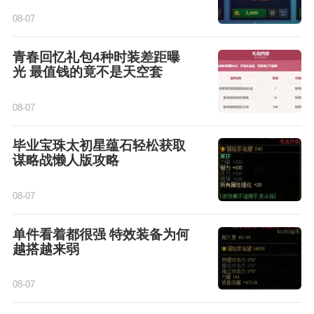
08-07
青春回忆礼包4种时装差距曝
光 最值钱的竟不是天空套
08-07
毕业宝珠太初星蕴石轻松获取
谋略战懒人版攻略
08-07
单件看着都很强 特效装备为何
越搭越来弱
08-07