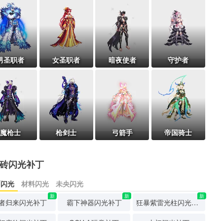
男圣职者
女圣职者
暗夜使者
守护者
魔枪士
枪剑士
弓箭手
帝国骑士
砖闪光补丁
币闪光
材料闪光
未央闪光
新
新
新
者归来闪光补丁
霸下神器闪光补丁
狂暴紫雷光柱闪光补丁