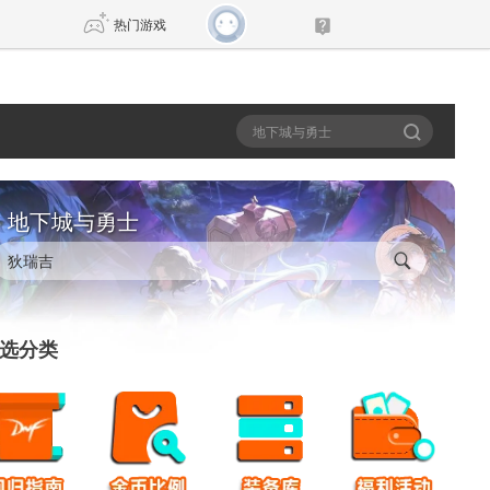
热门游戏
DNF
传奇4
剑网3旗舰版
新天龙八部
地下城与勇士
自由
诛仙世界
新仙侠5
选分类