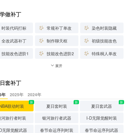
学做补丁
时装代码打标
常规补丁单改
染色时装隐藏
全改武器补丁
制作聊天框
初级技能改色
技能改色进阶1
技能改色进阶2
特殊桐人单改
展开
日套补丁
26年
2025年
2024年
新
新
新
NBA联动时装
夏日套时装
夏日套武器
银河旅行者时装
银河旅行者武器
I-D无限觉醒时装
-D无限觉醒武器
春节命运序列时装
春节命运序列武器