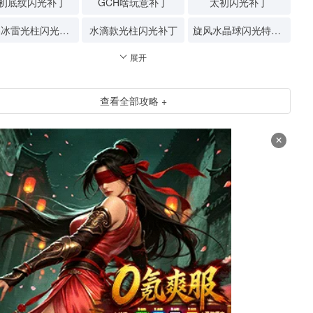
初底纹闪光补丁
GCH啥玩意补丁
太初闪光补丁
狂暴冰雷光柱闪光补丁
水滴款光柱闪光补丁
旋风水晶球闪光特效补丁
展开
查看全部攻略 +
×