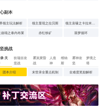
心副本
界领主玩法解析
领主显现之拉贝斯
领主哀嚎之卡拉米塔斯
主崩塌之泰内布莱
赤红铁矿
噩梦循环
坚挑战
录·天
狄瑞吉攻
雾岚黄昏
人造
维纳
雾神攻
梦境之
印
坚战
战
神
斯
坚
塔
团本介绍
末世录全重点机制
全难度奖励解析