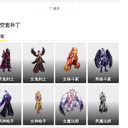
展开
空套补丁
空套
男鬼剑士
女鬼剑士
女格斗家
男格斗家
男神枪手
女神枪手
女魔法师
男魔法师