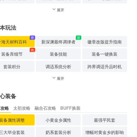
展开
本玩法
荐
荐
千海天材料百科
新深渊最终调律者
徽章改版提升指南
热
装备库细节
装备技能
装备一键换装
套装积分
调适系统分析
跨界调适升品时机
展开
心装备
装攻略
太初攻略
融合石攻略
BUFF换装
装备属性调整
小黄金乡属性
最强平民套
三大毕业套装
奶系套装分析
增幅对黄金乡的影响