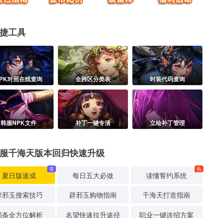
捷工具
PK对照在线查询
全跨区分类表
时装代码查询
韩服NPK文件
补丁一键专清
立绘补丁管理
服千海天版本回归快速升级
荐
热
夏日版速成
每日五大必做
读懂誓约系统
辟邪玉搜索技巧
辟邪玉购物指南
千海天打造指南
词条全方位解析
名望快速拉升途径
职业一键连招方案