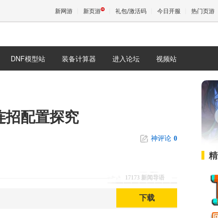
新网游
新页游
礼包/激活码
今日开服
热门页游
DNF模型站
装备计算器
进入论坛
视频站
魔兽
天堂
连招配置探究
王权与
神评论
0
精
17173 新闻导语
下载