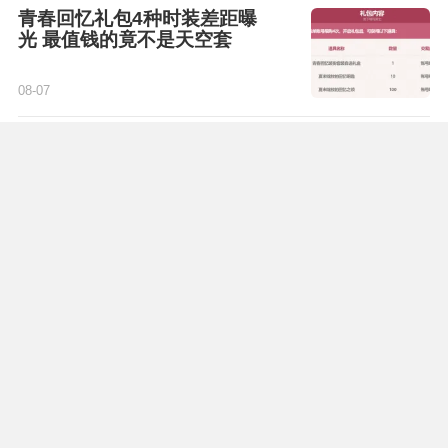
青春回忆礼包4种时装差距曝
光 最值钱的竟不是天空套
08-07
毕业宝珠太初星蕴石轻松获取
谋略战懒人版攻略
08-07
单件看着都很强 特效装备为何
越搭越来弱
08-07
0
条评论