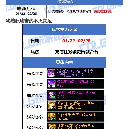
终结狄瑞吉的不灭灾厄