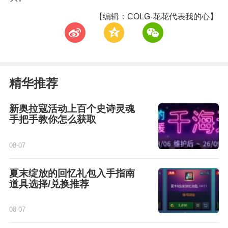
【编辑：COLG-花花代表我的心】
t
z
w
精华推荐
新奥拉寇活动上百个史诗灵魂
手把手教你怎么获取
08-07
夏末绽放的回忆礼包入手指南
道具选择/兑换推荐
08-07