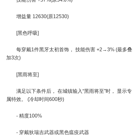
增益量 12630(原12530)
[黑色呼吸]
每穿戴1件黑牙太初首饰， 技能伤害 +2→3% (最多叠
加3次)
[黑雨将至]
满足以下条件后， 在城镇输入“黑雨将至”时， 显示专
属特效。 (冷却时间600秒)
- 精度100%
- 穿戴狄瑞吉武器或黑色瘟疫武器