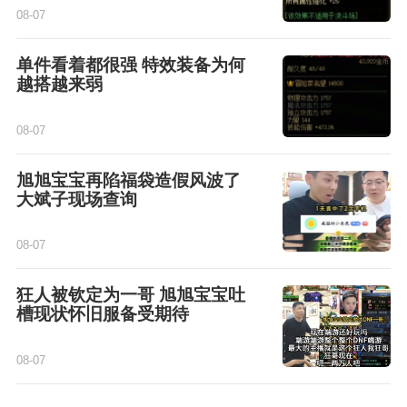
08-07
单件看着都很强 特效装备为何
越搭越来弱
08-07
旭旭宝宝再陷福袋造假风波了
大斌子现场查询
08-07
狂人被钦定为一哥 旭旭宝宝吐
槽现状怀旧服备受期待
08-07