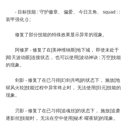
- 目标技能 : 守护徽章、 偏爱、 今日主角、 squad : :
装甲强化 () ;
修复了部分技能的特殊效果显示异常的现象。
阿修罗 - 修复了在[美神维纳斯]地下城， 即使未处于
[暗天波动眼]连接状态， 也可以使用[波动神诀 : 万空]技能
的现象。
剑影 - 修复了在已习得[幻剑共鸣]的状态下， 施放[地
狱风火轮]技能过程中异常终止时， 无法使用[归元]技能的
现象。
刃影 - 修复了在已习得[追魂丝]的状态下， 施放[追袭
逐影丝]技能时， 无法在空中使用[秘术·曜夜斩]的现象。