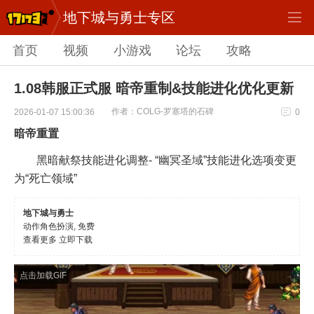
地下城与勇士专区
首页
视频
小游戏
论坛
攻略
1.08韩服正式服 暗帝重制&技能进化优化更新
作者：COLG-罗塞塔的石碑
2026-01-07 15:00:36
0
暗帝重置
黑暗献祭技能进化调整- “幽冥圣域”技能进化选项变更
为“死亡领域”
地下城与勇士
动作角色扮演, 免费
查看更多
立即下载
点击加载GIF