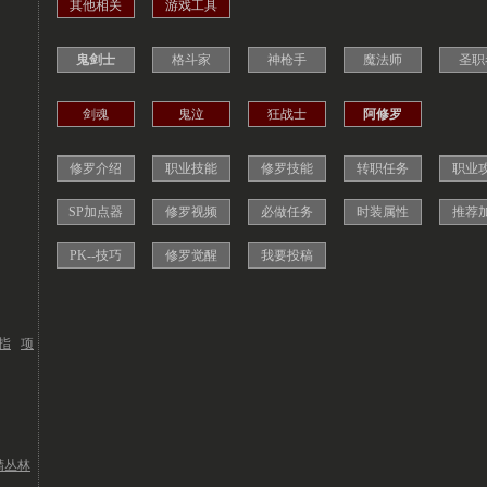
其他相关
游戏工具
鬼剑士
格斗家
神枪手
魔法师
圣职
剑魂
鬼泣
狂战士
阿修罗
修罗介绍
职业技能
修罗技能
转职任务
职业
SP加点器
修罗视频
必做任务
时装属性
推荐
PK--技巧
修罗觉醒
我要投稿
指
项
精丛林