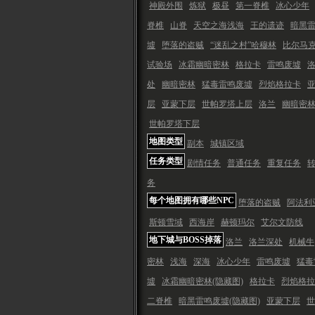
神殿外围
炼狱
极昼
第一脊椎
冰心少年
脊椎
山脊
天空之海浅海
王的遗迹
暗黑
墟
堕落的盗贼
“迷乱之村”哈穆林
比尔马
试验场
冰霜幽暗密林
格拉卡
雷鸣废墟
处
幽暗密林
猛毒雷鸣废墟
烈焰格拉卡
层
亚蒙下层
世帕罗塔上层
洛兰
幽暗密
世帕罗塔下层
地图类型
副本
城镇区域
任务类型
剧情任务
普通任务
重复任务
务
每个地图拥有哪些NPC
堕落的盗贼
阿法利
斯顿雪域
西海岸
赫顿玛尔
艾尔文防线
地下城与BOSS掉落
洛兰
洛兰深处
机械牛
密林
浅海
深海
冰心少年
雷鸣废墟
猛毒
墟
冰霜幽暗密林(隐藏图)
格拉卡
烈焰格拉
二脊椎
暗黑雷鸣废墟(隐藏图)
亚蒙下层
世