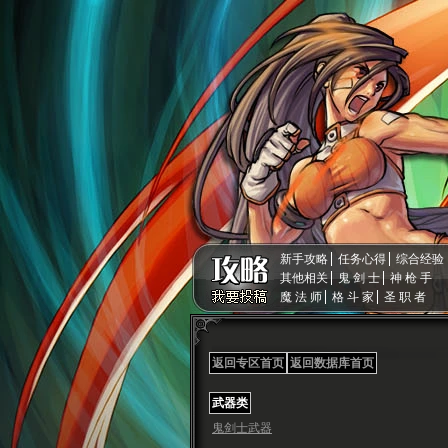
新手攻略
任务心得
综合经验
其他相关
鬼 剑 士
神 枪 手
魔 法 师
格 斗 家
圣 职 者
返回专区首页
返回数据库首页
武器类
鬼剑士武器