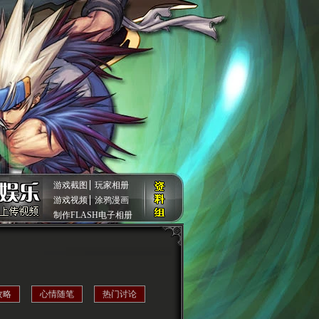
游戏截图
玩家相册
游戏视频
涂鸦漫画
制作FLASH电子相册
攻略
心情随笔
热门讨论