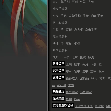
太刀
单手剑
巨剑
钝器
光剑
神枪手武器
步枪
手炮
左轮手枪
手弩
自动手枪
格斗家武器
手套
爪
臂铠
东方棍
拳击手套
魔法师武器
法杖
矛
魔杖
棍棒
圣职者武器
战斧
十字架
念珠
图腾
镰刀
防具类型
上装
腰带
头肩
下装
鞋
铠甲类型
布甲
轻甲
皮甲
重甲
板甲
道具类型
任务道具
消耗品
称号
材料
戒
链
设计图
手镯
装备绑定
拾取绑定
装备绑定
怪物类型
怪物
Boss
按地图查找怪物
天空之海浅海
悬空城
树