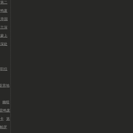
第二
雷鸣废
克帝国
洛兰深
亚蒙上
林深处
转职任
亚营地
幽暗
雷鸣废
卡
第
帕罗