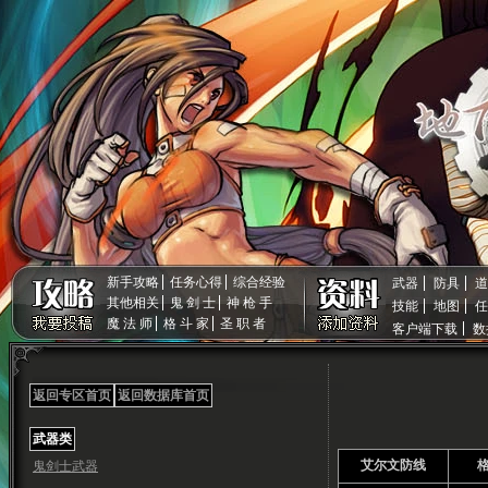
新手攻略
任务心得
综合经验
武器
防具
道
其他相关
鬼 剑 士
神 枪 手
技能
地图
任
魔 法 师
格 斗 家
圣 职 者
客户端下载
数
返回专区首页
返回数据库首页
武器类
艾尔文防线
鬼剑士武器