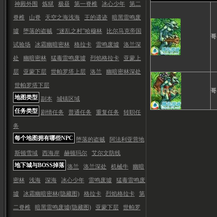
神殿外围
炼狱
极昼
第一脊椎
冰心少年
第二
脊椎
山脊
天空之海浅海
王的遗迹
暗黑雷鸣废
墟
堕落的盗贼
“迷乱之村”哈穆林
比尔马克帝国
哥
试验场
冰霜幽暗密林
格拉卡
雷鸣废墟
洛兰深
处
幽暗密林
猛毒雷鸣废墟
烈焰格拉卡
亚蒙上
层
亚蒙下层
世帕罗塔上层
洛兰
幽暗密林深处
世帕罗塔下层
哥
地图类型
副本
城镇区域
任务类型
剧情任务
普通任务
重复任务
转职任
务
每个地图拥有哪些NPC
堕落的盗贼
阿法利亚营地
斯顿雪域
西海岸
赫顿玛尔
艾尔文防线
地下城与BOSS掉落
洛兰
洛兰深处
机械牛
幽暗
密林
浅海
深海
冰心少年
雷鸣废墟
猛毒雷鸣废
墟
冰霜幽暗密林(隐藏图)
格拉卡
烈焰格拉卡
第
二脊椎
暗黑雷鸣废墟(隐藏图)
亚蒙下层
世帕罗