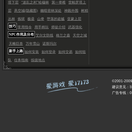
塔下层
“迷乱之村”哈穆林
第一脊椎
世帕罗塔上
层
悬空城(隐藏图)
幽暗密林深处
神殿外围
树精
丛林
炼狱
极昼
山脊
堕落的盗贼
亚蒙上层
技巧
常用指令
用手柄玩
师徒介绍
武器强化
NPC作用及分布
艾尔文防线
格兰之森
天空之城
天帷巨兽
万年雪山
诺斯玛尔
新手上路
如何安装
如何登录
如何交易
如何组
队
任务指南
练级地点
©2001-200
建议意见：
广告专线：059