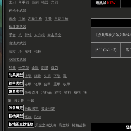
太刀
单手剑
巨剑
钝器
光剑
暗黑城
NEW
神枪手武器
步枪
手炮
左轮手枪
手弩
自动手枪
格斗家武器
【点此查看艾尔文防线地
手套
爪
臂铠
东方棍
拳击手套
魔法师武器
洛兰
(Lv1～2)
洛
法杖
矛
魔杖
棍棒
圣职者武器
战斧
十字架
念珠
图腾
镰刀
防具类型
上装
腰带
头肩
下装
鞋
铠甲类型
布甲
轻甲
皮甲
重甲
板甲
道具类型
任务道具
消耗品
称号
材料
戒指
项
链
设计图
手镯
装备绑定
拾取绑定
装备绑定
怪物类型
怪物
Boss
按地图查找怪物
天空之海浅海
悬空城
树精丛林
怪