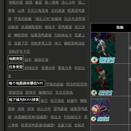
神殿外围
炼狱
极昼
第一脊椎
冰心少年
第二
脊椎
山脊
天空之海浅海
王的遗迹
暗黑雷鸣废
墟
堕落的盗贼
“迷乱之村”哈穆林
比尔马克帝国
试验场
冰霜幽暗密林
格拉卡
雷鸣废墟
洛兰深
怪物
处
幽暗密林
猛毒雷鸣废墟
烈焰格拉卡
亚蒙上
层
亚蒙下层
世帕罗塔上层
洛兰
幽暗密林深处
世帕罗塔下层
地图类型
副本
城镇区域
任务类型
剧情任务
普通任务
重复任务
转职任
务
每个地图拥有哪些NPC
堕落的盗贼
阿法利亚营地
斯顿雪域
西海岸
赫顿玛尔
艾尔文防线
地下城与BOSS掉落
洛兰
洛兰深处
机械牛
幽暗
密林
浅海
深海
冰心少年
雷鸣废墟
猛毒雷鸣废
墟
冰霜幽暗密林(隐藏图)
格拉卡
烈焰格拉卡
第
二脊椎
暗黑雷鸣废墟(隐藏图)
亚蒙下层
世帕罗