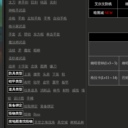
太刀
单手剑
巨剑
钝器
光剑
艾尔文防线
神枪手武器
暗黑城
NEW
步枪
手炮
左轮手枪
手弩
自动手枪
格斗家武器
手套
爪
臂铠
东方棍
拳击手套
魔法师武器
法杖
矛
魔杖
棍棒
圣职者武器
幽暗密林
(Lv3～5)
幽
战斧
十字架
念珠
图腾
镰刀
防具类型
上装
腰带
头肩
下装
鞋
格拉卡
(Lv11～14)
烈
铠甲类型
布甲
轻甲
皮甲
重甲
板甲
道具类型
任务道具
消耗品
称号
材料
戒指
项
链
设计图
手镯
装备绑定
拾取绑定
装备绑定
怪物类型
怪物
Boss
按地图查找怪物
天空之海浅海
悬空城
树精丛林