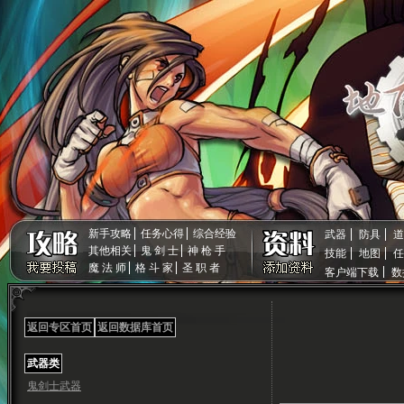
新手攻略
任务心得
综合经验
武器
防具
道
其他相关
鬼 剑 士
神 枪 手
技能
地图
任
魔 法 师
格 斗 家
圣 职 者
客户端下载
数
返回专区首页
返回数据库首页
武器类
鬼剑士武器