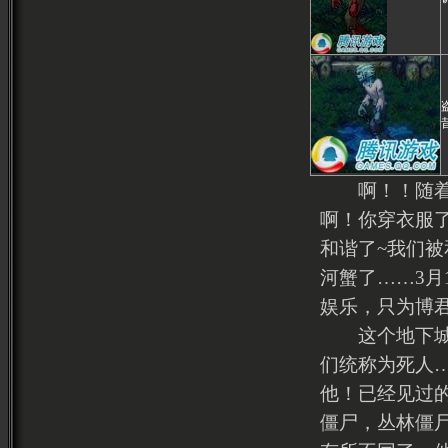
啊！！随着一
啊！你穿衣服
和谐了~我们
河蟹了……3月
娱乐，只为博
这个地下城出
们统称为死人
他！已经见过
僵尸，丛林僵