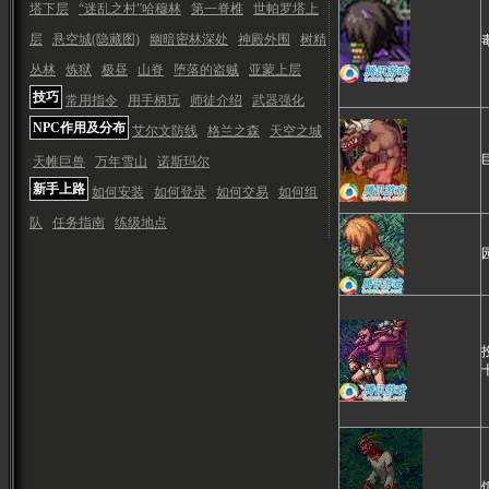
塔下层
“迷乱之村”哈穆林
第一脊椎
世帕罗塔上
层
悬空城(隐藏图)
幽暗密林深处
神殿外围
树精
丛林
炼狱
极昼
山脊
堕落的盗贼
亚蒙上层
技巧
常用指令
用手柄玩
师徒介绍
武器强化
NPC作用及分布
艾尔文防线
格兰之森
天空之城
天帷巨兽
万年雪山
诺斯玛尔
新手上路
如何安装
如何登录
如何交易
如何组
队
任务指南
练级地点