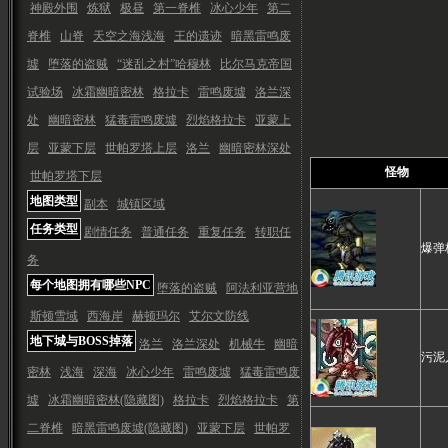
神殿外围
炼狱
极昼
第一脊椎
冰心少年
第二
脊椎
山脊
天空之海浅海
王的遗迹
暗黑雷鸣废
墟
堕落的盗贼
“迷乱之村”哈穆林
比尔马克帝国
试验场
冰霜幽暗密林
格拉卡
雷鸣废墟
洛兰深
处
幽暗密林
猛毒雷鸣废墟
烈焰格拉卡
亚蒙上
层
亚蒙下层
世帕罗塔上层
洛兰
幽暗密林深处
怪物
世帕罗塔下层
地图类型
副本
城镇区域
任务类型
剧情任务
普通任务
重复任务
转职任
爆弹
务
每个地图拥有哪些NPC
堕落的盗贼
阿法利亚营地
斯顿雪域
西海岸
赫顿玛尔
艾尔文防线
地下城与BOSS掉落
洛兰
洛兰深处
机械牛
幽暗
污泥
密林
浅海
深海
冰心少年
雷鸣废墟
猛毒雷鸣废
墟
冰霜幽暗密林(隐藏图)
格拉卡
烈焰格拉卡
第
二脊椎
暗黑雷鸣废墟(隐藏图)
亚蒙下层
世帕罗