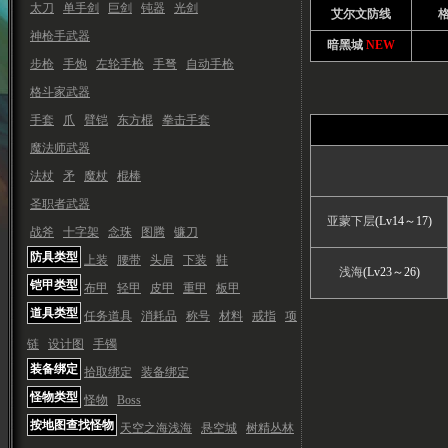
太刀
单手剑
巨剑
钝器
光剑
艾尔文防线
神枪手武器
暗黑城
NEW
步枪
手炮
左轮手枪
手弩
自动手枪
格斗家武器
手套
爪
臂铠
东方棍
拳击手套
魔法师武器
法杖
矛
魔杖
棍棒
圣职者武器
亚蒙下层
(Lv14～17)
战斧
十字架
念珠
图腾
镰刀
防具类型
上装
腰带
头肩
下装
鞋
浅海
(Lv23～26)
铠甲类型
布甲
轻甲
皮甲
重甲
板甲
道具类型
任务道具
消耗品
称号
材料
戒指
项
链
设计图
手镯
装备绑定
拾取绑定
装备绑定
怪物类型
怪物
Boss
按地图查找怪物
天空之海浅海
悬空城
树精丛林