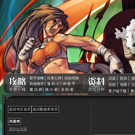
新手攻略
任务心得
综合经验
武器
防具
道
其他相关
鬼 剑 士
神 枪 手
技能
地图
任
魔 法 师
格 斗 家
圣 职 者
客户端下载
数
返回专区首页
返回数据库首页
武器类
鬼剑士武器