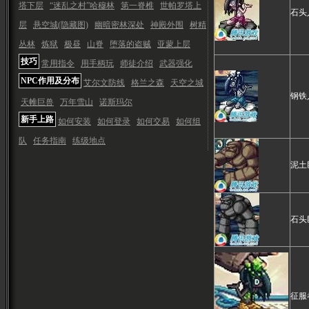
塔下层
“迷乱之村”哈穆林
第一脊椎
世帕罗塔上
石头
层
悬空城(隐藏图)
幽暗密林深处
神殿外围
树精
丛林
炼狱
极昼
山脊
堕落的盗贼
亚蒙上层
技巧
常用指令
用手柄玩
师徒介绍
武器强化
NPC作用及分布
艾尔文防线
格兰之森
天空之城
钢铁
天帷巨兽
万年雪山
诺斯玛尔
新手上路
如何安装
如何登录
如何交易
如何组
队
任务指南
练级地点
泥土
石头
征服