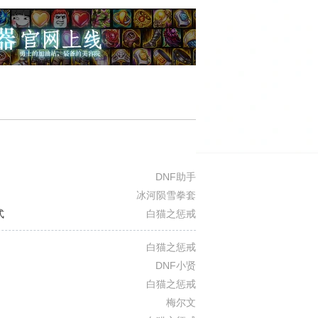
DNF助手
冰河陨雪拳套
白猫之惩戒
式
白猫之惩戒
DNF小贤
白猫之惩戒
梅尔文