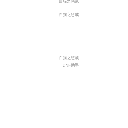
白猫之惩戒
白猫之惩戒
白猫之惩戒
DNF助手