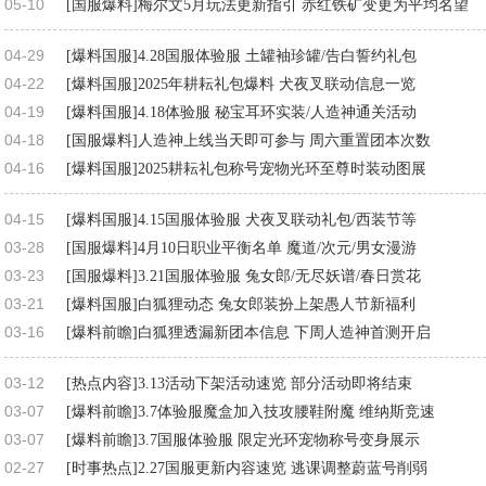
05-10
[国服爆料]梅尔文5月玩法更新指引 赤红铁矿变更为平均名望
04-29
[爆料国服]4.28国服体验服 土罐袖珍罐/告白誓约礼包
04-22
[爆料国服]2025年耕耘礼包爆料 犬夜叉联动信息一览
04-19
[爆料国服]4.18体验服 秘宝耳环实装/人造神通关活动
04-18
[国服爆料]人造神上线当天即可参与 周六重置团本次数
04-16
[爆料国服]2025耕耘礼包称号宠物光环至尊时装动图展
04-15
[爆料国服]4.15国服体验服 犬夜叉联动礼包/西装节等
03-28
[国服爆料]4月10日职业平衡名单 魔道/次元/男女漫游
03-23
[国服爆料]3.21国服体验服 兔女郎/无尽妖谱/春日赏花
03-21
[爆料国服]白狐狸动态 兔女郎装扮上架愚人节新福利
03-16
[爆料前瞻]白狐狸透漏新团本信息 下周人造神首测开启
03-12
[热点内容]3.13活动下架活动速览 部分活动即将结束
03-07
[爆料前瞻]3.7体验服魔盒加入技攻腰鞋附魔 维纳斯竞速
03-07
[爆料前瞻]3.7国服体验服 限定光环宠物称号变身展示
02-27
[时事热点]2.27国服更新内容速览 逃课调整蔚蓝号削弱