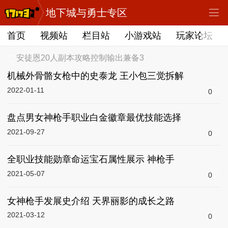
地下城与勇士专区
安徒恩20人副本攻略控制输出兼备3
更新更权威的第一手资讯，尽在17173DNF专区！
首页
视频站
栏目站
小游戏站
玩家论坛
安徒恩20人副本攻略控制输出兼备2
安徒恩20人副本攻略控制输出兼备3
更新更权威的第一手资讯，尽在17173DNF专区！
机械外骨骼女枪中的史泰龙 王小包三觉拆解
2022-01-11
0
盘点男女神枪手职业白金徽章最优技能选择
2021-09-27
0
全职业技能勋章命运宝石属性展示 神枪手
2021-05-07
0
女神枪手发展史介绍 天界丽影的成长之路
2021-03-12
0