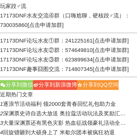
玩家跤♂流
17173DNF水友交流④群（口嗨尬聊，硬核跤♂流）：
730035860[
点击申请加群
]
17173DNF论坛水友①群：241225161
[
点击申请加群
]
17173DNF论坛水友②群：574649810[
点击申请加群
]
17173DNF论坛水友③群：623899634[
点击申请加群
]
17173DNF趣事囧图交流：714807345[
点击申请加群
]
分享到微信
分享到新浪微博
分享到QQ空间
w
t
z
近期热门文章
1
逐浪节活动福利 领2000套青春回忆礼包助力金
2
深渊票史诗自选大放送 奥拉蔻活动玩法及奖励汇…
3
大量深渊票还有黑色灾影 热血征战领豪礼活动全…
4
回旋镖砸到大硕身上了 米歇尔团本被疯狂劝退