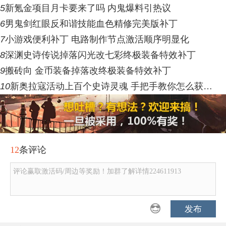
5
新氪金项目月卡要来了吗 内鬼爆料引热议
6
男鬼剑红眼反和谐技能血色精修完美版补丁
7
小游戏便利补丁 电路制作节点激活顺序明显化
8
深渊史诗传说掉落闪光改七彩终极装备特效补丁
9
搬砖向 金币装备掉落改终极装备特效补丁
10
新奥拉寇活动上百个史诗灵魂 手把手教你怎么获…
12
条评论
评论赢取激活码/周边等奖励！加群了解详情224611913
发布