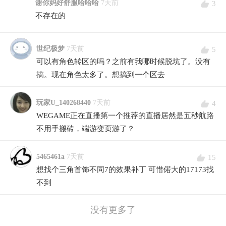
谢你妈好舒服哈哈哈
7天前
3
不存在的
世纪极梦
7天前
5
可以有角色转区的吗？之前有我哪时候脱坑了。没有
搞。现在角色太多了。想搞到一个区去
玩家U_140268440
7天前
4
WEGAME正在直播第一个推荐的直播居然是五秒航路
不用手搬砖，端游变页游了？
5465461a
7天前
15
想找个三角首饰不同7的效果补丁 可惜偌大的17173找
不到
没有更多了