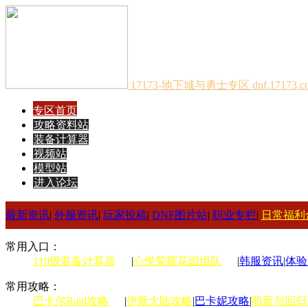
17173-地下城与勇士专区
dnf.17173.
专区首页
攻略资料站
装备计算器
视频站
模型站
进入论坛
最新资讯
|
外服资讯
|
玩家投稿
|
DNF图片站
|
职业专栏
|
日常福利
常用入口：
110级装备计算器
|
心悦荣耀花园组队
|
韩服资讯
|
体验
常用攻略：
巴卡尔Raid攻略
|
伊斯大陆攻略
|
巴卡妮攻略
|
萌新与回归