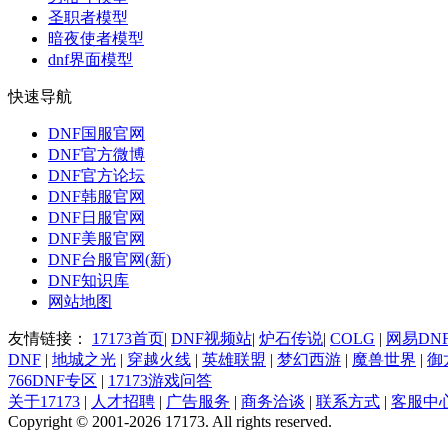
圣职者模型
暗夜使者模型
dnf界面模型
快速导航
DNF国服官网
DNF官方微博
DNF官方论坛
DNF韩服官网
DNF日服官网
DNF美服官网
DNF台服官网(新)
DNF知识库
网站地图
友情链接：
17173首页
|
DNF视频站
|
炉石传说
|
COLG
|
网易DN
DNF
|
地城之光
|
穿越火线
|
英雄联盟
|
梦幻西游
|
魔兽世界
|
御
766DNF专区
|
17173游戏问答
关于17173
|
人才招聘
|
广告服务
|
商务洽谈
|
联系方式
|
客服中
Copyright © 2001-2026 17173. All rights reserved.