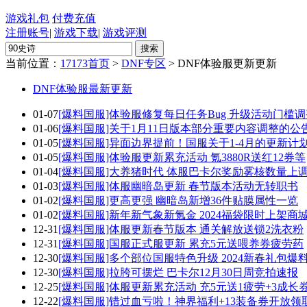
游戏礼包
付费充值
注册账号
|
游戏下载
|
游戏评测
当前位置：
17173首页
>
DNF专区
> DNF体验服更新更新
DNF体验服最新更新
01-07
[爆料国服]体验服修复每日任务Bug 升级活动门槛
01-06
[爆料国服]关于1月11日版本部分重要内容调整的公
01-05
[爆料国服]异面边界提前！国服关于1-4月的更新计
01-05
[爆料国服]体验服更新累充活动 氪3880R送红12券等
01-04
[爆料国服]大养猪时代 体服巴卡尔奖励雾核数量上
01-03
[爆料国服]体服幽暗岛更新 春节版本活动无转职书
01-02
[爆料国服]更高更强 幽暗岛新增36件贴膜属性一览
01-02
[爆料国服]新年新气象新氪金 2024福袋限时上架商
12-31
[爆料国服]体服更新春节版本 通关解放送锁2洗衣粉
12-31
[爆料国服]国服正式服更新 累充5元送喂养券疲劳药
12-30
[爆料国服]多个部位国服特色升级 2024新春礼包爆
12-30
[爆料国服]拉胯可摆烂 巴卡尔12月30日周竞拍速报
12-25
[爆料国服]体服更新累充活动 充5元送1疲劳+3成长
12-22
[爆料国服]错过血亏啦！神界福利+13装备券开放领